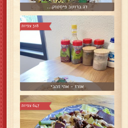
דג ברוטב פיסטוק...
318 צפיות
אורז - אתי זהבי
647 צפיות