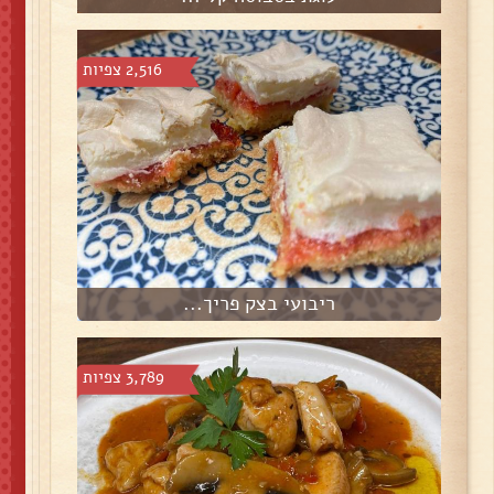
2,516 צפיות
ריבועי בצק פריך...
3,789 צפיות