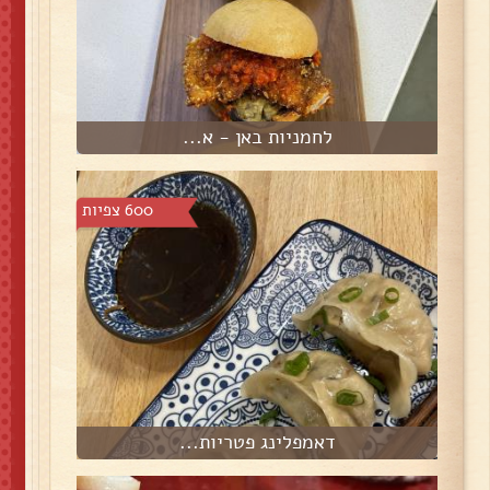
לחמניות באן - א...
600 צפיות
דאמפלינג פטריות...