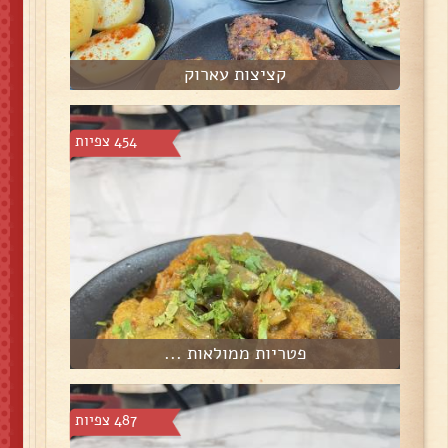
קציצות עארוק
454 צפיות
פטריות ממולאות ...
487 צפיות