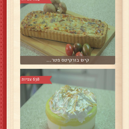
קיש בורקיטס פטר...
638 צפיות