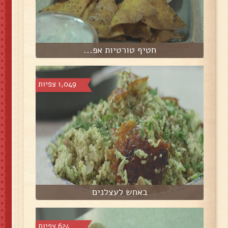
חטיף טורטיות אפ...
1,049 צפיות
באחש לעצלנים
624 צפיות