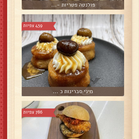
פולנטה פטריות -...
459 צפיות
מיני סברינות כ ...
786 צפיות