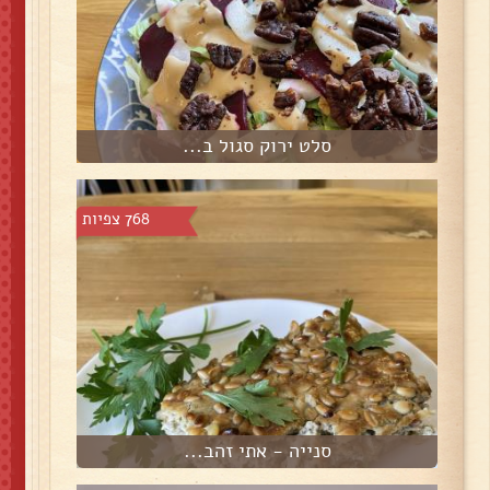
סלט ירוק סגול ב...
768 צפיות
סנייה - אתי זהב...