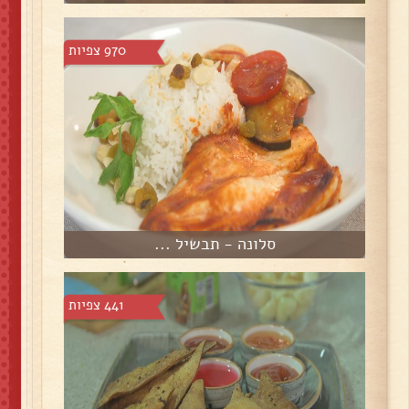
970 צפיות
סלונה - תבשיל ...
441 צפיות