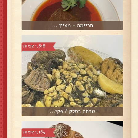
חריימה - מעיין ...
1,618 צפיות
טבחה בסלק / פקי...
1,164 צפיות