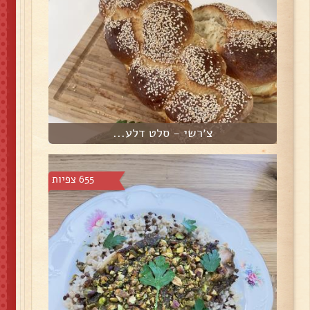
צ׳רשי - סלט דלע...
655 צפיות