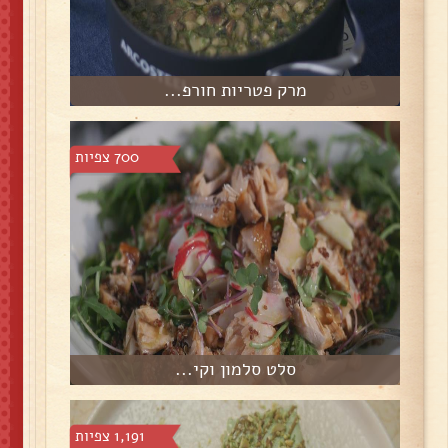
מרק פטריות חורפ...
700 צפיות
סלט סלמון וקי...
1,191 צפיות