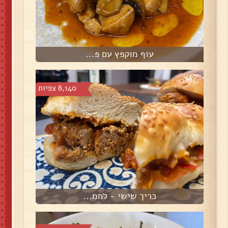
עוף מוקפץ עם פ...
8,140 צפיות
כריך שישי - לחמ...