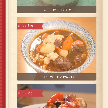
עוגה בכפית - ...
859 צפיות
גולאש עם בצקניו...
713 צפיות