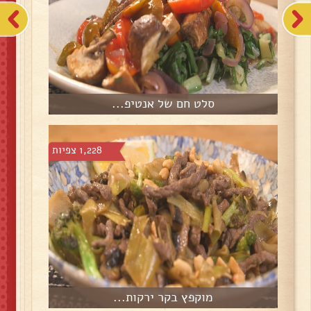
סלט חם של אנטיפ...
1,228 צפיות
מוקפץ בקר ירקות...