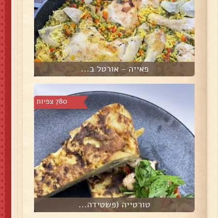
פאייה - אורטל ב...
780 צפיות
טורטייה (פשטידה...