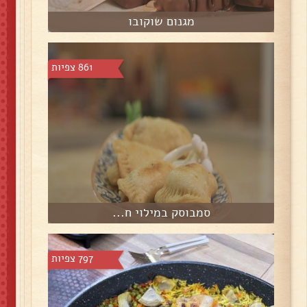
מגנום שוקובו
861 צפיות
סמבוסק במילוי ח...
797 צפיות