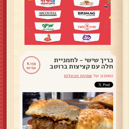
כריך שישי - לחמניית
8,139
חלה עם קציצות ברוטב
צפיות
המתכון של
אמהות מבשלות