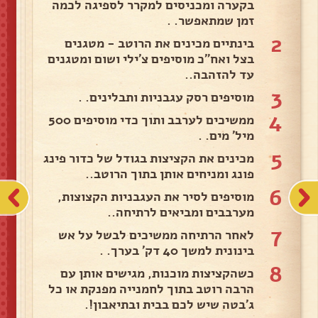
בקערה ומכניסים למקרר לספיגה לכמה
זמן שמתאפשר. .
2
בינתיים מכינים את הרוטב - מטגנים
בצל ואח"כ מוסיפים צ'ילי ושום ומטגנים
עד להזהבה..
3
מוסיפים רסק עגבניות ותבלינים. .
4
ממשיכים לערבב ותוך כדי מוסיפים 500
מיל' מים. .
5
מכינים את הקציצות בגודל של כדור פינג
פונג ומניחים אותן בתוך הרוטב..
6
מוסיפים לסיר את העגבניות הקצוצות,
מערבבים ומביאים לרתיחה..
7
לאחר הרתיחה ממשיכים לבשל על אש
בינונית למשך 40 דק' בערך. .
8
כשהקציצות מוכנות, מגישים אותן עם
הרבה רוטב בתוך לחמנייה מפנקת או כל
ג'בטה שיש לכם בבית ובתיאבון!.