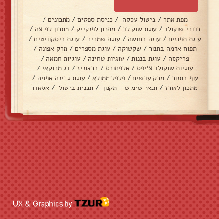
מפת אתר
/
ביטול עסקה
/
כניסת ספקים
/
מתכונים
/
כדורי שוקולד
/
עוגת שוקולד
/
מתכון לפנקייק
/
מתכון לפיצה
/
עוגת תפוזים
/
עוגה בחושה
/
עוגת שמרים
/
עוגת ביסקוויטים
/
תפוח אדמה בתנור
/
שקשוקה
/
עוגת מספרים
/
מרק אפונה
/
פריקסה
/
עוגת בננות
/
עוגיות טחינה
/
עוגיות חמאה
/
עוגיות שוקולד צ׳יפס
/
אלפחורס
/
בראוניז
/
דג מרוקאי
/
עוף בתנור
/
מרק עדשים
/
פלפל ממולא
/
עוגת גבינה אפויה
/
מתכון לאורז
/
תנאי שימוש - תקנון
/
תכנית בישול
/
אסאדו