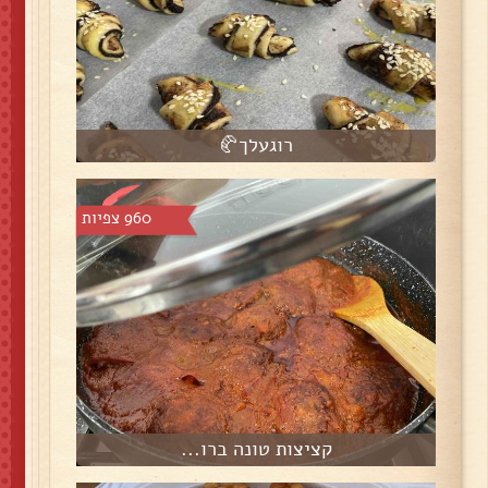
רוגעלך🥐
960 צפיות
קציצות טונה ברו...