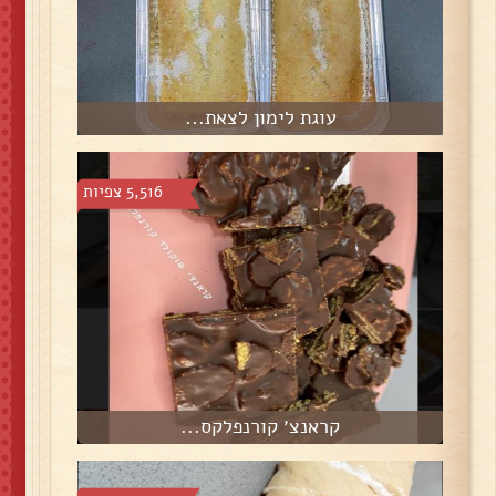
עוגת לימון לצאת...
5,516 צפיות
קראנצ׳ קורנפלקס...