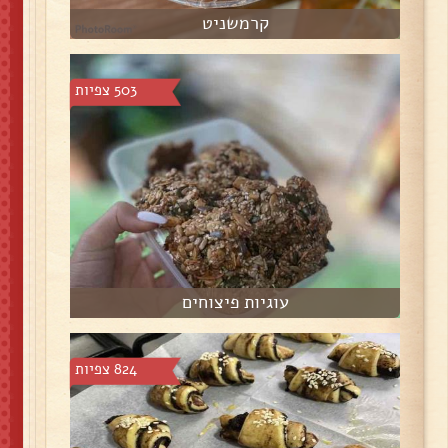
קרמשניט
503 צפיות
עוגיות פיצוחים
824 צפיות