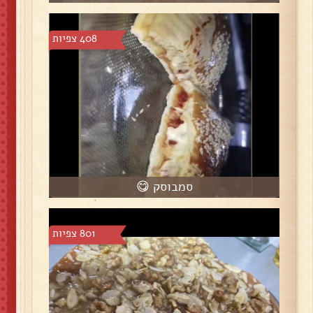
408 צפיות
סמבוסק 😋
801 צפיות