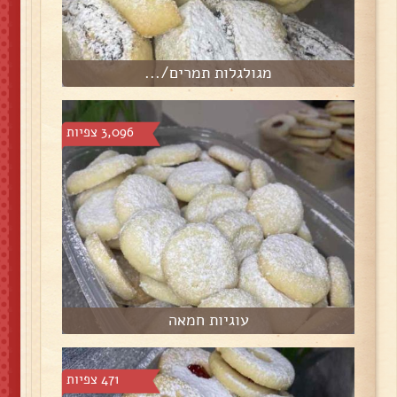
מגולגלות תמרים/...
3,096 צפיות
עוגיות חמאה
471 צפיות