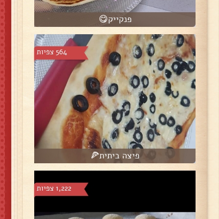
פנקייק😋
564 צפיות
פיצה ביתית🍕
1,222 צפיות