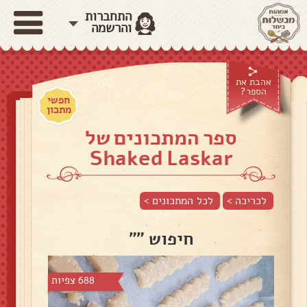
התחברות
והרשמה
אהבת את
הספר?
חפשי
מתכון
ספר המתכונים של
Shaked Laskar
לכריכה >
לכל המתכונים >
חיפוש ""
688 צפיות