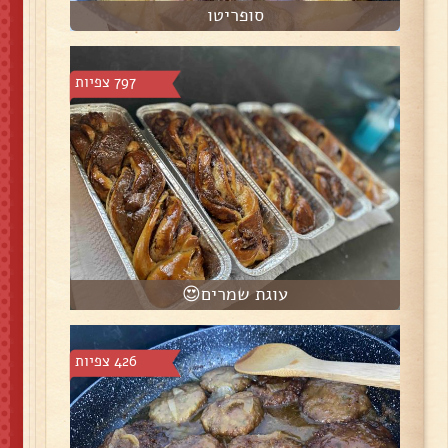
סופריטו
797 צפיות
עוגת שמרים😍
426 צפיות