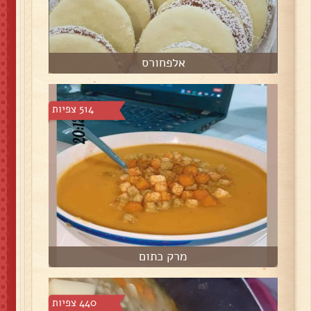
אלפחורס
514 צפיות
מרק כתום
440 צפיות