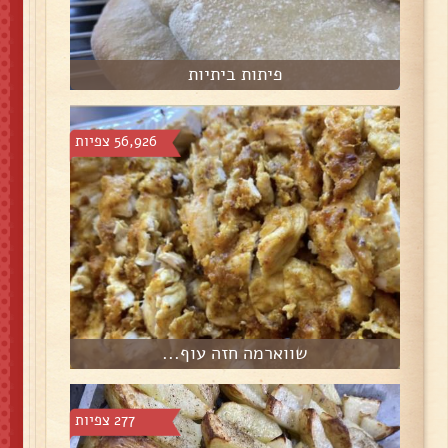
פיתות ביתיות
56,926 צפיות
שווארמה חזה עוף...
277 צפיות