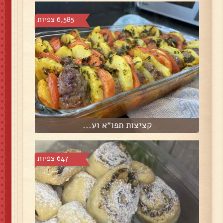
6,585 צפיות
קציצות תפו״א וע...
647 צפיות