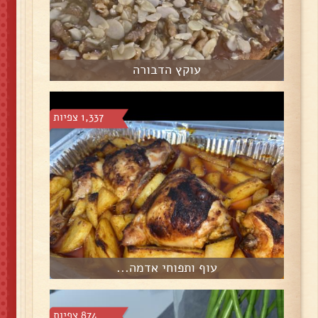
עוקץ הדבורה
1,337 צפיות
עוף ותפוחי אדמה...
874 צפיות