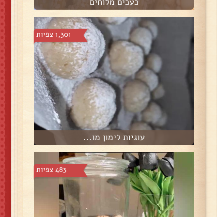
כעכים מלוחים
1,301 צפיות
עוגיות לימון מו...
483 צפיות