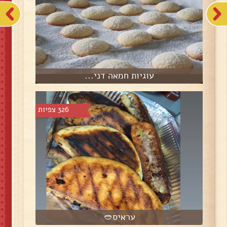
עוגיות חמאה דני...
326 צפיות
עראיס🥙