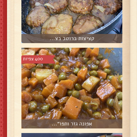
קציצות ברוטב בצ...
400 צפיות
אפונה גזר ותפו״...