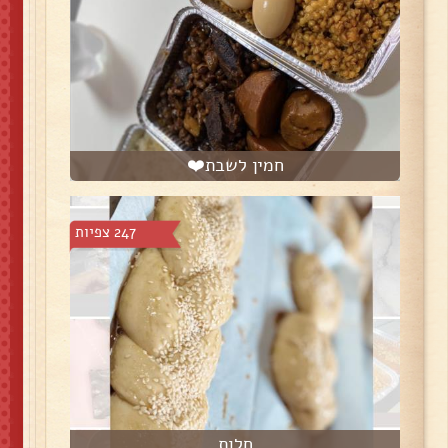
חמין לשבת❤️
247 צפיות
חלות