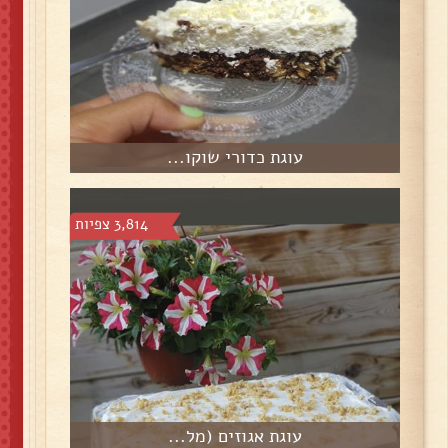
עוגת כדורי שוקו...
3,814 צפיות
עוגת אגוזים (מל...