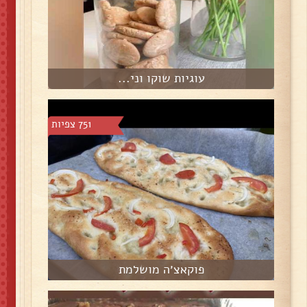
עוגיות שוקו וני...
751 צפיות
פוקאצ׳ה מושלמת