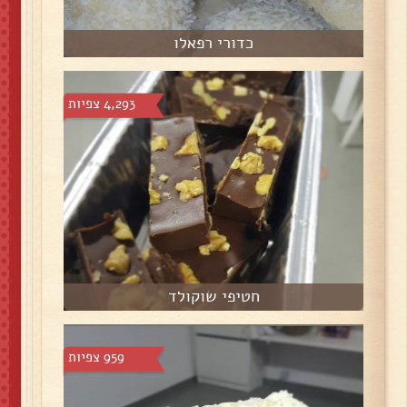
כדורי רפאלו
4,293 צפיות
חטיפי שוקולד
959 צפיות