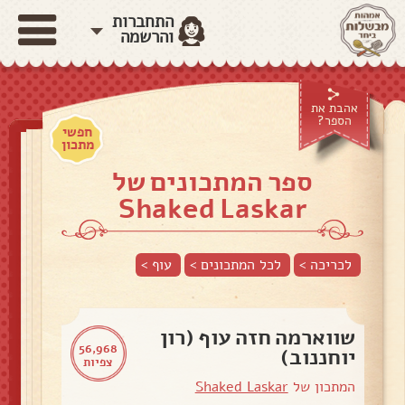
התחברות
והרשמה
אהבת את
הספר?
חפשי
מתכון
ספר המתכונים של
Shaked Laskar
לכריכה >
לכל המתכונים >
עוף
>
שווארמה חזה עוף (רון
56,968
יוחננוב)
צפיות
המתכון של
Shaked Laskar