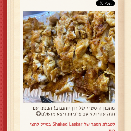
מתכון היסטרי של רון יוחננוב! הכנתי עם
חזה עוף ולא עם פרגיות ויצא מושלם😍
לקבלת הספר של Shaked Laskar במייל
לחצי
כאן