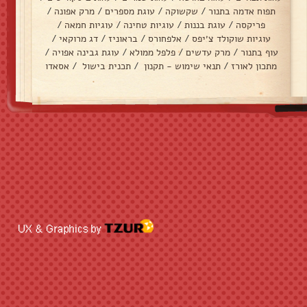
תפוח אדמה בתנור
/
שקשוקה
/
עוגת מספרים
/
מרק אפונה
/
פריקסה
/
עוגת בננות
/
עוגיות טחינה
/
עוגיות חמאה
/
עוגיות שוקולד צ׳יפס
/
אלפחורס
/
בראוניז
/
דג מרוקאי
/
עוף בתנור
/
מרק עדשים
/
פלפל ממולא
/
עוגת גבינה אפויה
/
מתכון לאורז
/
תנאי שימוש - תקנון
/
תכנית בישול
/
אסאדו