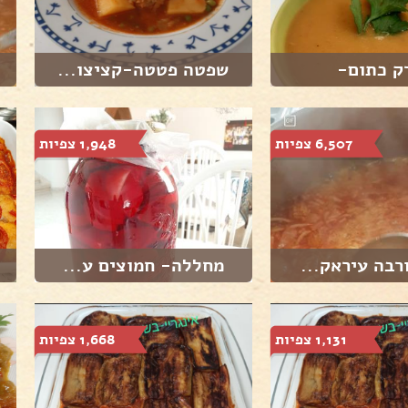
ק כתום-
שפטה פטטה-קציצו...
6,507 צפיות
1,948 צפיות
רבה עיראק...
מחללה- חמוצים ע...
1,131 צפיות
1,668 צפיות