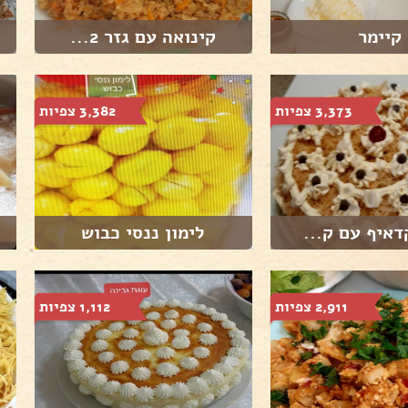
קיימר
קינואה עם גזר 2...
3,373 צפיות
3,382 צפיות
דאיף עם ק...
לימון ננסי כבוש
2,911 צפיות
1,112 צפיות