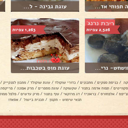
 תפוחי אד...
עוגת גבינה - ל...
2,526 צפיות
1,263 צפיות
ושחש- נרי...
עוגת מוס בשכבות...
קה
/
כניסת ספקים
/
מתכונים
/
כדורי שוקולד
/
עוגת שוקולד
/
מתכון לפנקייק
/
סקוויטים
/
תפוח אדמה בתנור
/
שקשוקה
/
עוגת מספרים
/
מרק אפונה
/
פריקסה
צ׳יפס
/
אלפחורס
/
בראוניז
/
דג מרוקאי
/
עוף בתנור
/
מרק עדשים
/
פלפל ממול
תנאי שימוש - תקנון
/
תכנית בישול
/
אסאדו