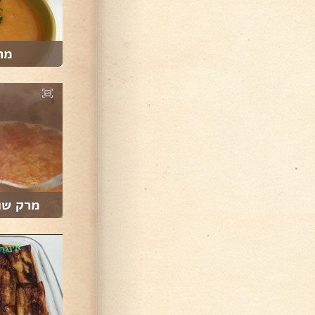
מר
מרק שו