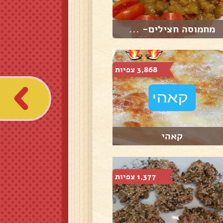
מחמוסה חצילים- ...
3,868 צפיות
קאהי
1,377 צפיות