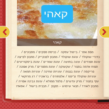
קאהי
מפת אתר
/
ביטול עסקה
/
כניסת ספקים
/
מתכונים
/
כדורי שוקולד
/
עוגת שוקולד
/
מתכון לפנקייק
/
מתכון לפיצה
/
עוגת תפוזים
/
עוגה בחושה
/
עוגת שמרים
/
עוגת ביסקוויטים
/
תפוח אדמה בתנור
/
שקשוקה
/
עוגת מספרים
/
מרק אפונה
/
פריקסה
/
עוגת בננות
/
עוגיות טחינה
/
עוגיות חמאה
/
עוגיות שוקולד צ׳יפס
/
אלפחורס
/
בראוניז
/
דג מרוקאי
/
עוף בתנור
/
מרק עדשים
/
פלפל ממולא
/
עוגת גבינה אפויה
/
מתכון לאורז
/
תנאי שימוש - תקנון
/
תכנית בישול
/
אסאדו