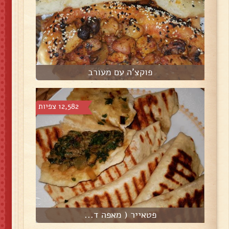
פוקצ'ה עם מעורב
12,582 צפיות
פטאייר ( מאפה ד...