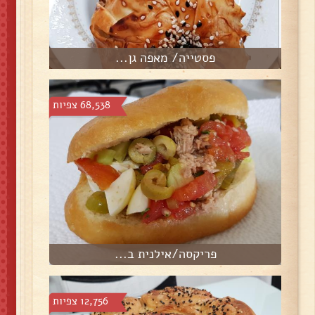
פסטייה/ מאפה גן...
68,538 צפיות
פריקסה/אילנית ב...
12,756 צפיות