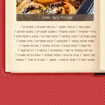
שבלולי בשר מפור...
מפת אתר
/
ביטול עסקה
/
כניסת ספקים
/
מתכונים
/
כדורי שוקולד
/
עוגת שוקולד
/
מתכון לפנקייק
/
מתכון לפיצה
/
עוגת תפוזים
/
עוגה בחושה
/
עוגת שמרים
/
עוגת ביסקוויטים
/
תפוח אדמה בתנור
/
שקשוקה
/
עוגת מספרים
/
מרק אפונה
/
פריקסה
/
עוגת בננות
/
עוגיות טחינה
/
עוגיות חמאה
/
עוגיות שוקולד צ׳יפס
/
אלפחורס
/
בראוניז
/
דג מרוקאי
/
עוף בתנור
/
מרק עדשים
/
פלפל ממולא
/
עוגת גבינה אפויה
/
מתכון לאורז
/
תנאי שימוש - תקנון
/
תכנית בישול
/
אסאדו