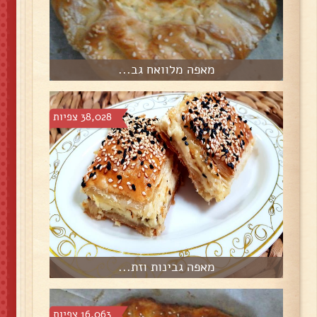
מאפה מלוואח גב...
38,028 צפיות
מאפה גבינות וזת...
16,063 צפיות