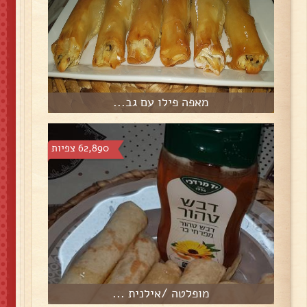
מאפה פילו עם גב...
62,890 צפיות
מופלטה /אילנית ...