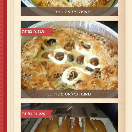
מאפה פילאס בצל ...
9,743 צפיות
מאפה פילאס פטרי...
21,229 צפיות