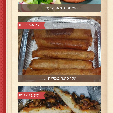
ספיחה ( מאפה עם...
50,149 צפיות
עלי סיגר במלית ...
13,527 צפיות