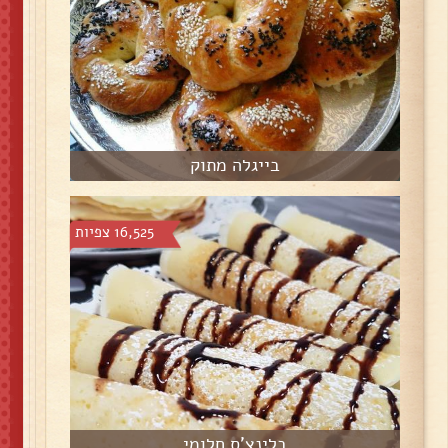
בייגלה מתוק
16,525 צפיות
בלינצ'ס חלומי