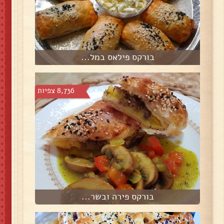
בורקס פילאס במל...
8,736 צפיות
בורקס פירה ובשר...