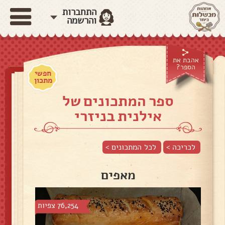
התחברות
והרשמה
אהבת את
הספר?
חפשי
מתכון
ספר המתכונים של
אילנית בניזרי
לכריכה >
לכל המתכונים >
מאפים
76,254 צפיות