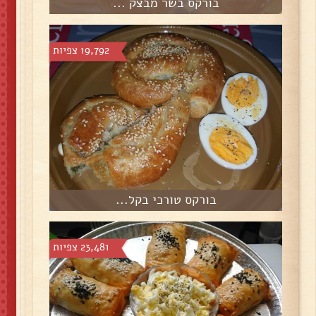
בורקס בשר מבצק ...
19,792 צפיות
בורקס טורכי בקל...
23,481 צפיות