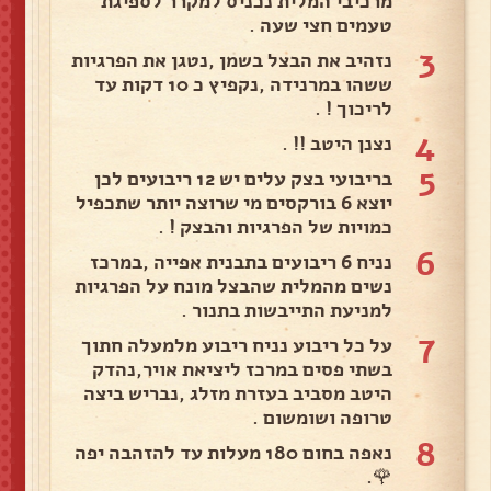
מרכיבי המלית נכניס למקרר לספיגת
טעמים חצי שעה .
3
נזהיב את הבצל בשמן ,נטגן את הפרגיות
ששהו במרנידה ,נקפיץ כ 10 דקות עד
לריכוך ! .
4
נצנן היטב !! .
5
בריבועי בצק עלים יש 12 ריבועים לכן
יוצא 6 בורקסים מי שרוצה יותר שתכפיל
כמויות של הפרגיות והבצק ! .
6
נניח 6 ריבועים בתבנית אפייה ,במרכז
נשים מהמלית שהבצל מונח על הפרגיות
למניעת התייבשות בתנור .
7
על כל ריבוע נניח ריבוע מלמעלה חתוך
בשתי פסים במרכז ליציאת אויר,נהדק
היטב מסביב בעזרת מזלג ,נבריש ביצה
טרופה ושומשום .
8
נאפה בחום 180 מעלות עד להזהבה יפה
🌹.