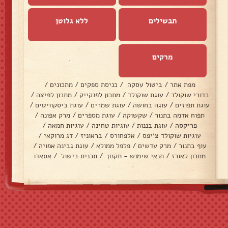
תבשילים
ללא גלוטן
מרקים
מפת אתר
/
ביטול עסקה
/
כניסת ספקים
/
מתכונים
/
כדורי שוקולד
/
עוגת שוקולד
/
מתכון לפנקייק
/
מתכון לפיצה
/
עוגת תפוזים
/
עוגה בחושה
/
עוגת שמרים
/
עוגת ביסקוויטים
/
תפוח אדמה בתנור
/
שקשוקה
/
עוגת מספרים
/
מרק אפונה
/
פריקסה
/
עוגת בננות
/
עוגיות טחינה
/
עוגיות חמאה
/
עוגיות שוקולד צ׳יפס
/
אלפחורס
/
בראוניז
/
דג מרוקאי
/
עוף בתנור
/
מרק עדשים
/
פלפל ממולא
/
עוגת גבינה אפויה
/
מתכון לאורז
/
תנאי שימוש - תקנון
/
תכנית בישול
/
אסאדו