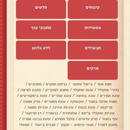
קינוחים
סלטים
פשטידות
מתכוני עוף
תבשילים
ללא גלוטן
מרקים
מפת אתר
/
ביטול עסקה
/
כניסת ספקים
/
מתכונים
/
כדורי שוקולד
/
עוגת שוקולד
/
מתכון לפנקייק
/
מתכון לפיצה
/
עוגת תפוזים
/
עוגה בחושה
/
עוגת שמרים
/
עוגת ביסקוויטים
/
תפוח אדמה בתנור
/
שקשוקה
/
עוגת מספרים
/
מרק אפונה
/
פריקסה
/
עוגת בננות
/
עוגיות טחינה
/
עוגיות חמאה
/
עוגיות שוקולד צ׳יפס
/
אלפחורס
/
בראוניז
/
דג מרוקאי
/
עוף בתנור
/
מרק עדשים
/
פלפל ממולא
/
עוגת גבינה אפויה
/
מתכון לאורז
/
תנאי שימוש - תקנון
/
תכנית בישול
/
אסאדו