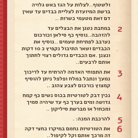
ולשטוף..לצלות על הגז באש גלויה
ברשת המיועדת לצליית כבדים עד שאין
דם זאת מטעמי כשרות ..
2
במחבת נטגן את הבצלים עד
להזהבה..נוסיף כף סילאן וכורכום
נערבב לפתיחת טעמים ..נוסיף את
הכבדים ושאר התיבול נקפיץ כ 10 דקות
ונצנן .אם הכבדים גדולים רצוי לחתוך
אותם לרבעים..
3
את התפוחי האדמה להרתיח עד לריכוך
נמעך ונתבל במלח ופלפל ניתן להוסיף
קמצוץ כורכום לצבע צהוב ..
4
נכין דבק לטורטיות בכוס נשים כף קמח
גדושה ומים בערך כף עד שיהיה סמיך
ומכחול או מברשת סיליקון ..
5
להרכבת המנה: .
6
את הטורטיות נחמם במיקרו כחצי דקה
זה מרכך אותם וקל לקיפול..