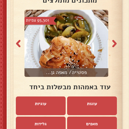
מתכונים מומלצים
צפיות
95,301 צפיות
פסטייה/ מאפה גן...
עוד באמהות מבשלות ביחד
עוגות
עוגיות
מאפים
גלידות