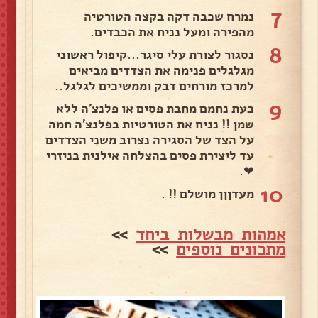
7
נמרח שכבה דקה בקצה הטורטיה
מהפירה ומעל נניח את הכבדים.
8
נסגור לצורת עלי סיגר...קיפול ראשוני
מגלגלים פנימה את הצדדים מביאים
למרכז מורחים דבק וממשיכים לגלגל..
9
כעת נחמם מחבת פסים או פלנצ'ה ללא
שמן !! נניח את הטורטיות בפלנצ'ה חמה
על הצד של הסגירה נצרוב משני הצדדים
עד ליצירת פסים בהצלחה אילנית בניזרי
❤.
10
מעדןןן מושלם !! .
אמהות מבשלות ביחד
>>
מתכונים נוספים
>>