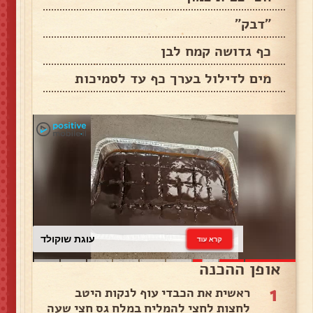
"דבק"
כף גדושה קמח לבן
מים לדילול בערך כף עד לסמיכות
עוגת שוקולד
קרא עוד
אופן ההכנה
1
ראשית את הכבדי עוף לנקות היטב
לחצות לחצי להמליח במלח גס חצי שעה