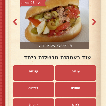
צפיות
68,533 צפיות
פריקסה/אילנית ב...
ט
עוד באמהות מבשלות ביחד
עוגות
עוגיות
מאפים
גלידות
דגים
ירקות