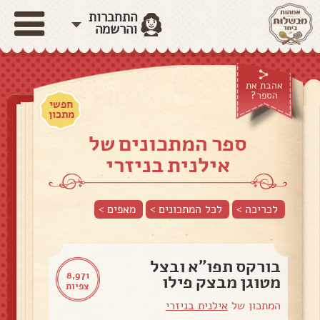
התחברות
והרשמה
אהבת את
הספר?
חפשי
מתכון
ספר המתכונים של
אילנית בניזרי
לכריכה >
לכל המתכונים >
מאפים
>
בורקס תפו"א ובצל
8,971
מטוגן מבצק פילו
צפיות
המתכון של
אילנית בניזרי