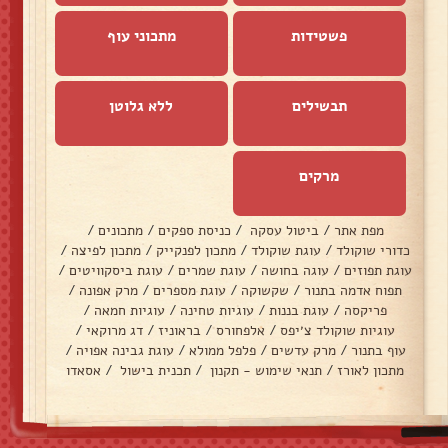
פשטידות
מתכוני עוף
תבשילים
ללא גלוטן
מרקים
מפת אתר
/
ביטול עסקה
/
כניסת ספקים
/
מתכונים
/
כדורי שוקולד
/
עוגת שוקולד
/
מתכון לפנקייק
/
מתכון לפיצה
/
עוגת תפוזים
/
עוגה בחושה
/
עוגת שמרים
/
עוגת ביסקוויטים
/
תפוח אדמה בתנור
/
שקשוקה
/
עוגת מספרים
/
מרק אפונה
/
פריקסה
/
עוגת בננות
/
עוגיות טחינה
/
עוגיות חמאה
/
עוגיות שוקולד צ׳יפס
/
אלפחורס
/
בראוניז
/
דג מרוקאי
/
עוף בתנור
/
מרק עדשים
/
פלפל ממולא
/
עוגת גבינה אפויה
/
מתכון לאורז
/
תנאי שימוש - תקנון
/
תכנית בישול
/
אסאדו