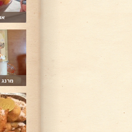
או
מרנג ג