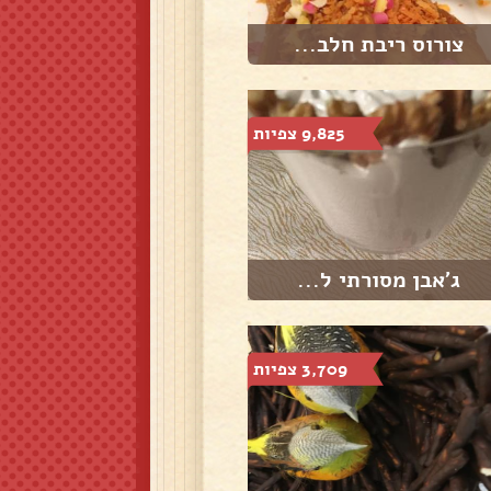
צורוס ריבת חלב...
9,825 צפיות
ג'אבן מסורתי ל...
3,709 צפיות