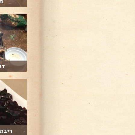
תפ
דג
ריבת