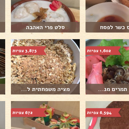
ס כשר לפסח
סלט פרי האהבה
1,602 צפיות
3,875 צפיות
תמרים מנ...
מציה משפחתית ל...
6,594 צפיות
672 צפיות