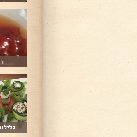
רי
גלילות