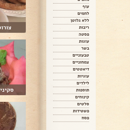
עוף
לחמים
ללא גלוטן
צורו
ריבות
פסטה
עוגות
בשר
טבעוניים
צמחוניים
דיאטטים
עוגיות
לילדים
סקיני 
תוספות
קינוחים
סלטים
פשטידות
פסח