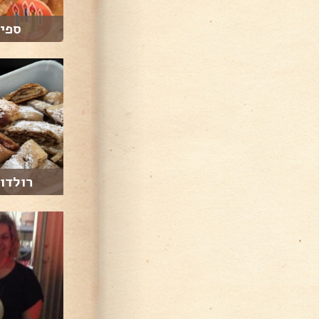
ספינ
רולדות