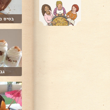
בסיס כ
גבי