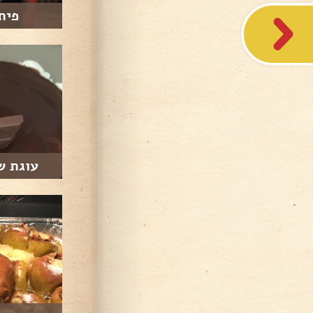
פית
עוגת ש