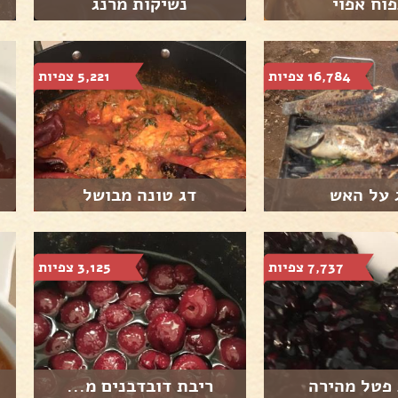
וח אפוי
נשיקות מרנג
16,784 צפיות
5,221 צפיות
 על האש
דג טונה מבושל
7,737 צפיות
3,125 צפיות
 פטל מהירה
ריבת דובדבנים מ...