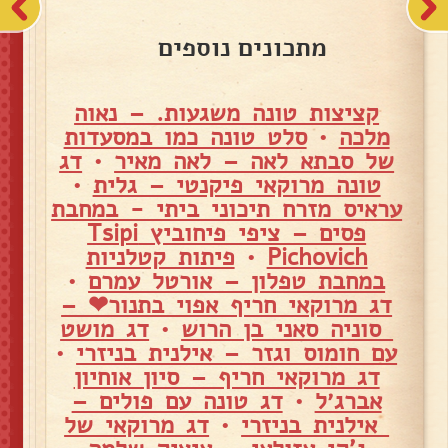
מתכונים נוספים
קציצות טונה משגעות. – נאוה
מלכה
•
סלט טונה כמו במסעדות
של סבתא לאה – לאה מאיר
•
דג
טונה מרוקאי פיקנטי – גלית
•
עראיס מזרח תיכוני ביתי - במחבת
פסים – ציפי פיחוביץ Tsipi
Pichovich
•
פיתות קטלניות
במחבת טפלון – אורטל עמרם
•
דג מרוקאי חריף אפוי בתנור❤ –
סוניה סאני בן הרוש
•
דג מושט
עם חומוס וגזר – אילנית בניזרי
•
דג מרוקאי חריף – סיון אוחיון
אברג׳ל
•
דג טונה עם פולים –
אילנית בניזרי
•
דג מרוקאי של