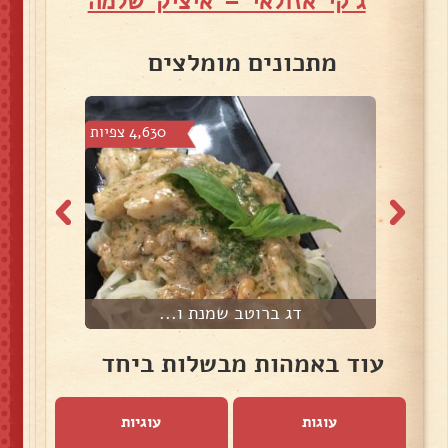
ג'קי אזולאי – איציק שלמה
מתכונים מומלצים
צפיות
4,630 צפיות
דג ברוטב שמנת ו...
עוד באמהות מבשלות ביחד
עוגות
עוגיות