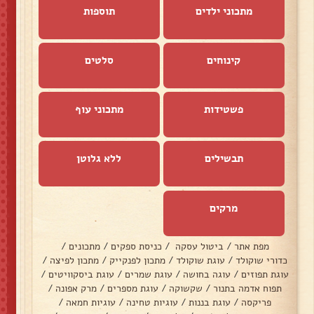
מתכוני ילדים
תוספות
קינוחים
סלטים
פשטידות
מתכוני עוף
תבשילים
ללא גלוטן
מרקים
מפת אתר
/
ביטול עסקה
/
כניסת ספקים
/
מתכונים
/
כדורי שוקולד
/
עוגת שוקולד
/
מתכון לפנקייק
/
מתכון לפיצה
/
עוגת תפוזים
/
עוגה בחושה
/
עוגת שמרים
/
עוגת ביסקוויטים
/
תפוח אדמה בתנור
/
שקשוקה
/
עוגת מספרים
/
מרק אפונה
/
פריקסה
/
עוגת בננות
/
עוגיות טחינה
/
עוגיות חמאה
/