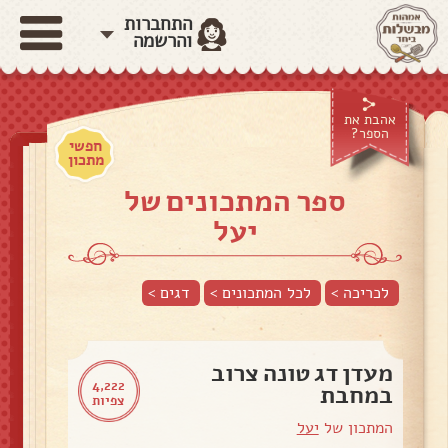
התחברות
והרשמה
אהבת את
הספר?
חפשי
מתכון
ספר המתכונים של
יעל
לכריכה >
לכל המתכונים >
דגים
>
מעדן דג טונה צרוב
4,222
במחבת
צפיות
המתכון של
יעל