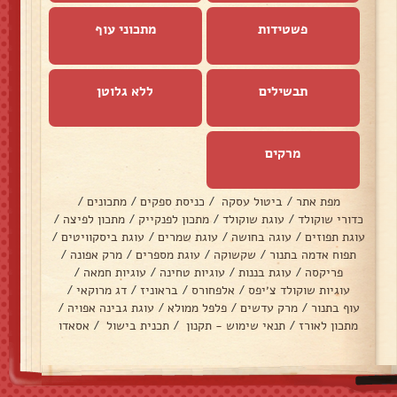
פשטידות
מתכוני עוף
תבשילים
ללא גלוטן
מרקים
מפת אתר
/
ביטול עסקה
/
כניסת ספקים
/
מתכונים
/
כדורי שוקולד
/
עוגת שוקולד
/
מתכון לפנקייק
/
מתכון לפיצה
/
עוגת תפוזים
/
עוגה בחושה
/
עוגת שמרים
/
עוגת ביסקוויטים
/
תפוח אדמה בתנור
/
שקשוקה
/
עוגת מספרים
/
מרק אפונה
/
פריקסה
/
עוגת בננות
/
עוגיות טחינה
/
עוגיות חמאה
/
עוגיות שוקולד צ׳יפס
/
אלפחורס
/
בראוניז
/
דג מרוקאי
/
עוף בתנור
/
מרק עדשים
/
פלפל ממולא
/
עוגת גבינה אפויה
/
מתכון לאורז
/
תנאי שימוש - תקנון
/
תכנית בישול
/
אסאדו