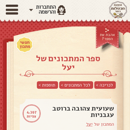
התחברות
והרשמה
אהבת את
הספר?
חפשי
מתכון
ספר המתכונים של
יעל
לכריכה >
לכל המתכונים >
תוספות
>
שעועית צהובה ברוטב
4,397
עגבניות
צפיות
המתכון של
יעל