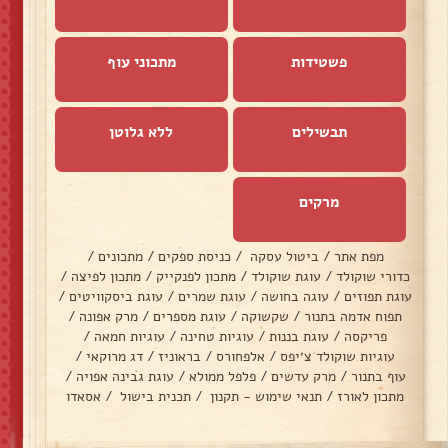
פשטידות
מתכוני עוף
תבשילים
ללא גלוטן
מרקים
מפת אתר
/
ביטול עסקה
/
כניסת ספקים
/
מתכונים
/
כדורי שוקולד
/
עוגת שוקולד
/
מתכון לפנקייק
/
מתכון לפיצה
/
עוגת תפוזים
/
עוגה בחושה
/
עוגת שמרים
/
עוגת ביסקוויטים
/
תפוח אדמה בתנור
/
שקשוקה
/
עוגת מספרים
/
מרק אפונה
/
פריקסה
/
עוגת בננות
/
עוגיות טחינה
/
עוגיות חמאה
/
עוגיות שוקולד צ׳יפס
/
אלפחורס
/
בראוניז
/
דג מרוקאי
/
עוף בתנור
/
מרק עדשים
/
פלפל ממולא
/
עוגת גבינה אפויה
/
מתכון לאורז
/
תנאי שימוש - תקנון
/
תכנית בישול
/
אסאדו