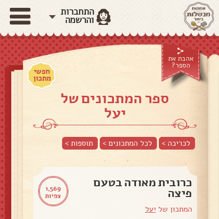
התחברות
והרשמה
אהבת את
הספר?
חפשי
מתכון
ספר המתכונים של
יעל
לכריכה >
לכל המתכונים >
תוספות
>
כרובית מאודה בטעם
1,569
פיצה
צפיות
המתכון של
יעל