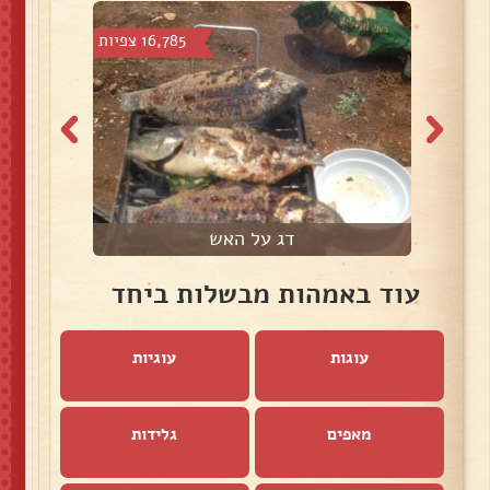
צפיות
16,785 צפיות
דג על האש
עוד באמהות מבשלות ביחד
עוגות
עוגיות
מאפים
גלידות