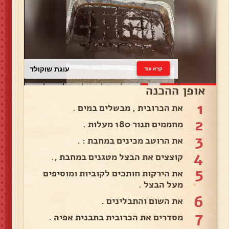
עוגת שוקולד
קרא עוד
אופן ההכנה
1
את הכרובית , מבשלים במים .
2
מחממים תנור 180 מעלות .
3
את הרוטב מכינים במחבת : .
4
קוצצים את הבצל מטגנים במחבת ,.
5
את הירקות חותכים לקוביות ומוסיפים
מעל הבצל .
6
את השום והתבלינים .
7
מסדרים את הכרובית בתבנית אפיה .