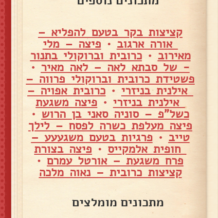
מתכונים נוספים
קציצות בקר בטעם להפליא –
אורה ארגוב
•
פיצה – מלי
מאירוב
•
כרובית וברוקולי בתנור
- של סבתא לאה – לאה מאיר
•
פשטידת כרובית וברוקולי פרווה –
אילנית בניזרי
•
כרובית אפויה –
אילנית בניזרי
•
פיצה משגעת
כשל"פ – סוניה סאני בן הרוש
•
פיצה מעלפת כשרה לפסח – לילך
טייב
•
פרגיות בטעם משגעעע –
חופית אלמקייס
•
פיצה בצורת
פרח משגעת – אורטל עמרם
•
קציצות כרובית – נאוה מלכה
מתכונים מומלצים