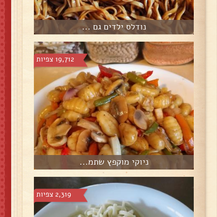
נודלס ילדים גם ...
19,712 צפיות
ניוקי מוקפץ שתמ...
2,319 צפיות