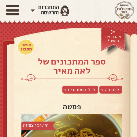
התחברות
והרשמה
אהבת את
הספר?
חפשי
מתכון
ספר המתכונים של
לאה מאיר
לכריכה >
לכל המתכונים >
פסטה
103,151 צפיות