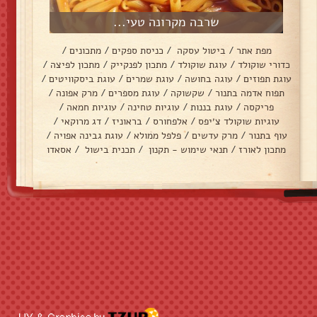
שרבה מקרונה טעי...
מפת אתר
/
ביטול עסקה
/
כניסת ספקים
/
מתכונים
/
כדורי שוקולד
/
עוגת שוקולד
/
מתכון לפנקייק
/
מתכון לפיצה
/
עוגת תפוזים
/
עוגה בחושה
/
עוגת שמרים
/
עוגת ביסקוויטים
/
תפוח אדמה בתנור
/
שקשוקה
/
עוגת מספרים
/
מרק אפונה
/
פריקסה
/
עוגת בננות
/
עוגיות טחינה
/
עוגיות חמאה
/
עוגיות שוקולד צ׳יפס
/
אלפחורס
/
בראוניז
/
דג מרוקאי
/
עוף בתנור
/
מרק עדשים
/
פלפל ממולא
/
עוגת גבינה אפויה
/
מתכון לאורז
/
תנאי שימוש - תקנון
/
תכנית בישול
/
אסאדו