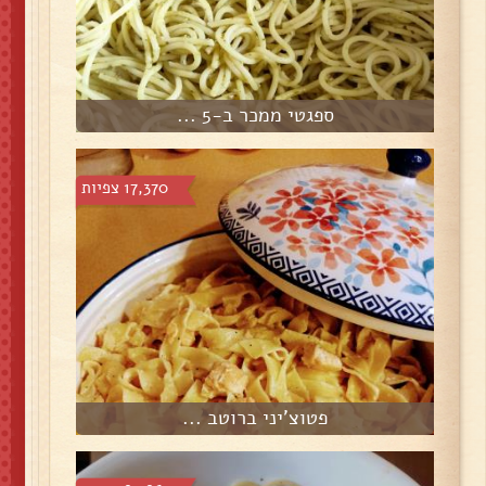
ספגטי ממכר ב-5 ...
17,370 צפיות
פטוצ'יני ברוטב ...