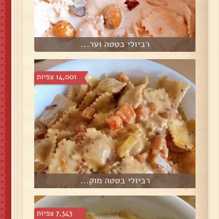
רביולי בטטה וער...
14,001 צפיות
רביולי בטטה מוק...
7,343 צפיות