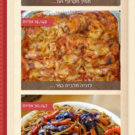
חמין מקרוני ועו...
19,149 צפיות
לזניה חלבית כפר...
30,247 צפיות