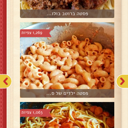
פסטה ברוטב בולו...
1,269 צפיות
פסטה ילדים של ס...
1,063 צפיות