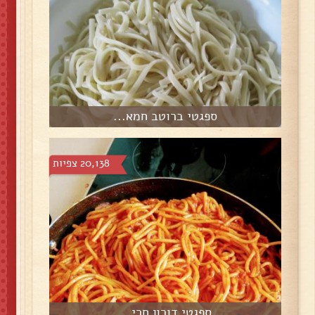
ספגטי ברוטב חמא...
20,138 צפיות
ספגטי דורון חרי...