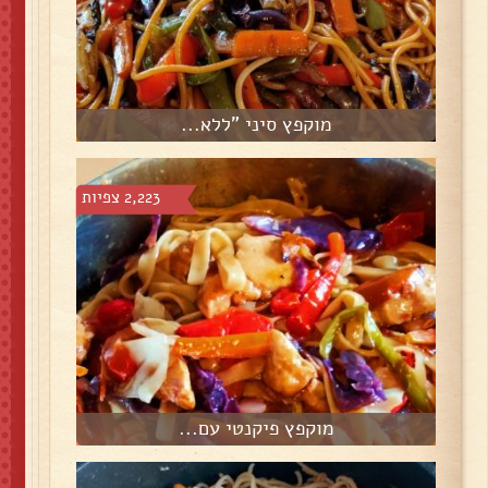
מוקפץ סיני "ללא...
2,223 צפיות
מוקפץ פיקנטי עם...