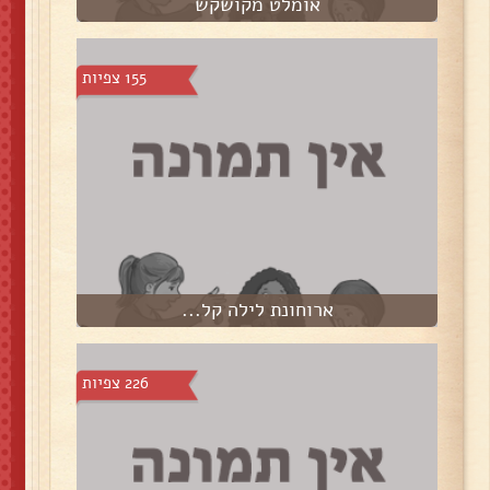
אומלט מקושקש
155 צפיות
ארוחונת לילה קל...
226 צפיות