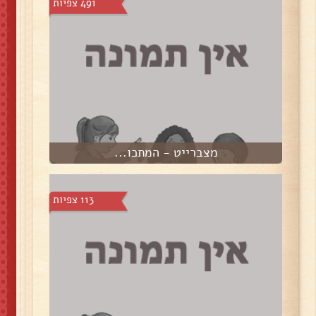
491 צפיות
מצברייט - המתכו...
113 צפיות