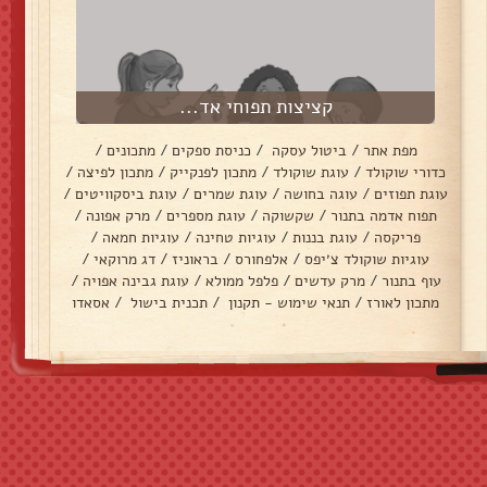
קציצות תפוחי אד...
מפת אתר
/
ביטול עסקה
/
כניסת ספקים
/
מתכונים
/
כדורי שוקולד
/
עוגת שוקולד
/
מתכון לפנקייק
/
מתכון לפיצה
/
עוגת תפוזים
/
עוגה בחושה
/
עוגת שמרים
/
עוגת ביסקוויטים
/
תפוח אדמה בתנור
/
שקשוקה
/
עוגת מספרים
/
מרק אפונה
/
פריקסה
/
עוגת בננות
/
עוגיות טחינה
/
עוגיות חמאה
/
עוגיות שוקולד צ׳יפס
/
אלפחורס
/
בראוניז
/
דג מרוקאי
/
עוף בתנור
/
מרק עדשים
/
פלפל ממולא
/
עוגת גבינה אפויה
/
מתכון לאורז
/
תנאי שימוש - תקנון
/
תכנית בישול
/
אסאדו