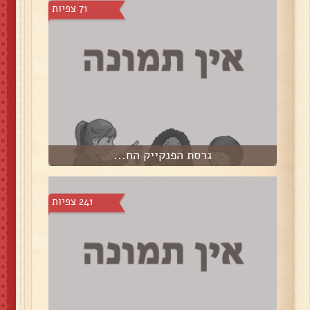
71 צפיות
גרסת הפנקייק הח...
241 צפיות