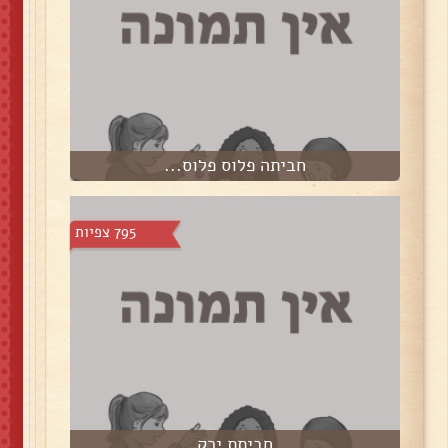
חביתה פלוס פלוס...
795 צפיות
חביתת ירק