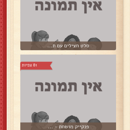
סלט חצילים עם ת...
81 צפיות
פנקייק מושחת - ...