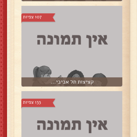
107 צפיות
קציצות תל אביבי...
133 צפיות