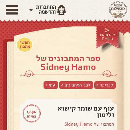
התחברות
והרשמה
אהבת את
הספר?
חפשי
מתכון
ספר המתכונים של
Sidney Hamo
לכריכה >
לכל המתכונים >
עוף
>
עוף עם שומר קישוא
1,096
ולימון
צפיות
המתכון של
Sidney Hamo