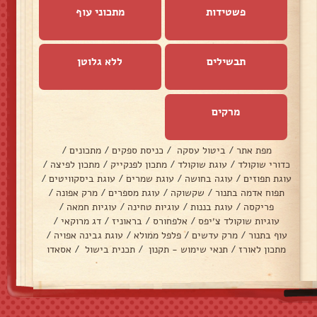
פשטידות
מתכוני עוף
תבשילים
ללא גלוטן
מרקים
מפת אתר
/
ביטול עסקה
/
כניסת ספקים
/
מתכונים
/
כדורי שוקולד
/
עוגת שוקולד
/
מתכון לפנקייק
/
מתכון לפיצה
/
עוגת תפוזים
/
עוגה בחושה
/
עוגת שמרים
/
עוגת ביסקוויטים
/
תפוח אדמה בתנור
/
שקשוקה
/
עוגת מספרים
/
מרק אפונה
/
פריקסה
/
עוגת בננות
/
עוגיות טחינה
/
עוגיות חמאה
/
עוגיות שוקולד צ׳יפס
/
אלפחורס
/
בראוניז
/
דג מרוקאי
/
עוף בתנור
/
מרק עדשים
/
פלפל ממולא
/
עוגת גבינה אפויה
/
מתכון לאורז
/
תנאי שימוש - תקנון
/
תכנית בישול
/
אסאדו