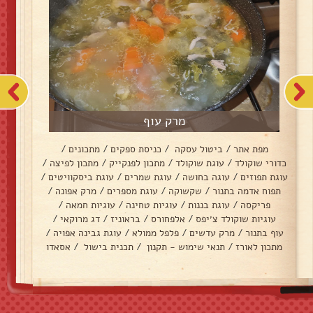
מרק עוף
מפת אתר
/
ביטול עסקה
/
כניסת ספקים
/
מתכונים
/
כדורי שוקולד
/
עוגת שוקולד
/
מתכון לפנקייק
/
מתכון לפיצה
/
עוגת תפוזים
/
עוגה בחושה
/
עוגת שמרים
/
עוגת ביסקוויטים
/
תפוח אדמה בתנור
/
שקשוקה
/
עוגת מספרים
/
מרק אפונה
/
פריקסה
/
עוגת בננות
/
עוגיות טחינה
/
עוגיות חמאה
/
עוגיות שוקולד צ׳יפס
/
אלפחורס
/
בראוניז
/
דג מרוקאי
/
עוף בתנור
/
מרק עדשים
/
פלפל ממולא
/
עוגת גבינה אפויה
/
מתכון לאורז
/
תנאי שימוש - תקנון
/
תכנית בישול
/
אסאדו