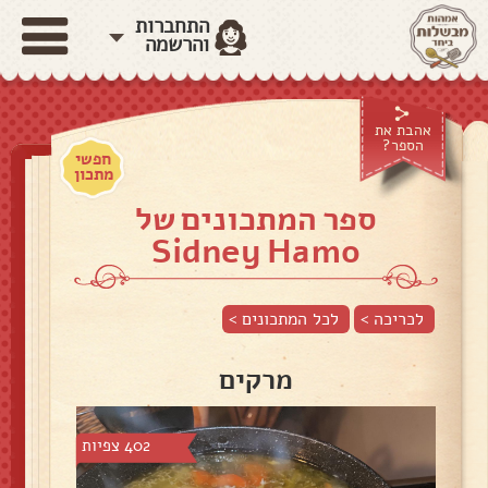
התחברות
והרשמה
אהבת את
הספר?
חפשי
מתכון
ספר המתכונים של
Sidney Hamo
לכריכה >
לכל המתכונים >
מרקים
402 צפיות