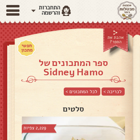
התחברות
והרשמה
אהבת את
הספר?
חפשי
מתכון
ספר המתכונים של
Sidney Hamo
לכריכה >
לכל המתכונים >
סלטים
2,229 צפיות