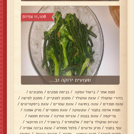
11,108 צפיות
שעועית ירוקה וב...
מפת אתר
/
ביטול עסקה
/
כניסת ספקים
/
מתכונים
/
כדורי שוקולד
/
עוגת שוקולד
/
מתכון לפנקייק
/
מתכון לפיצה
/
עוגת תפוזים
/
עוגה בחושה
/
עוגת שמרים
/
עוגת ביסקוויטים
/
תפוח אדמה בתנור
/
שקשוקה
/
עוגת מספרים
/
מרק אפונה
/
פריקסה
/
עוגת בננות
/
עוגיות טחינה
/
עוגיות חמאה
/
עוגיות שוקולד צ׳יפס
/
אלפחורס
/
בראוניז
/
דג מרוקאי
/
עוף בתנור
/
מרק עדשים
/
פלפל ממולא
/
עוגת גבינה אפויה
/
מתכון לאורז
/
תנאי שימוש - תקנון
/
תכנית בישול
/
אסאדו