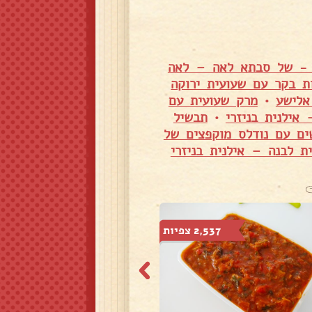
ר - של סבתא לאה – לאה
ת בקר עם שעועית ירוקה
אלישע
•
מרק שעועית עם
אילנית בניזרי
•
תבשיל
ים עם נודלס מוקפצים של
ת לבנה – אילנית בניזרי
2,537 צפיות
4,744 צפיות