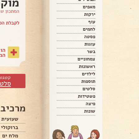
מוקפ
מאפים
המתכון ש
ירקות
עוף
לקבלת הספר של Hamo
לחמים
פסטה
עוגות
הו
בשר
המת
צמחוניים
ראשונות
לילדים
קטגור
תוספות
סלטי
סלטים
פשטידות
פיצה
מרכיבי
שונות
שעועית י
ברוקולי
מלח ים