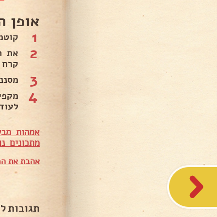
אופן ה
1
קוטמ
2
קרח 
3
מסננ
4
מקפי
לעוד
אמהות מבש
מתכונים נו
אהבת את המ
תגובות ל