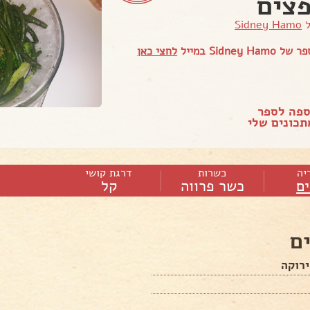
צים
ל
Sidney Hamo
Sidney  במייל
לחצי כאן
ספה לספר
כונים שלי
יה
כשרות
דרגת קושי
ם
כשר פרווה
קל
ם
רוקה