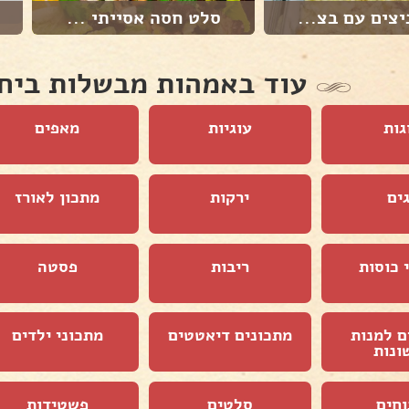
צים עם בצ...
סלט חסה אסייתי ...
עוד באמהות מבשלות ביח
גות
עוגיות
מאפים
ים
ירקות
מתכון לאורז
 כוסות
ריבות
פסטה
ם למנות
מתכונים דיאטטים
מתכוני ילדים
ונות
וחים
סלטים
פשטידות