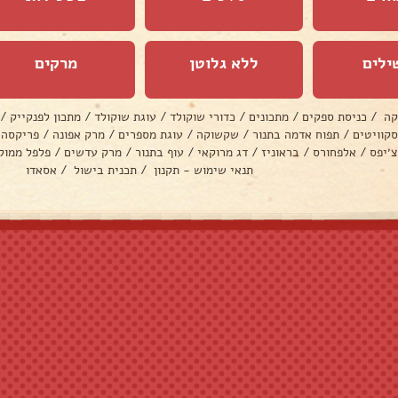
ילים
ללא גלוטן
מרקים
קה
/
כניסת ספקים
/
מתכונים
/
כדורי שוקולד
/
עוגת שוקולד
/
מתכון לפנקייק
/
סקוויטים
/
תפוח אדמה בתנור
/
שקשוקה
/
עוגת מספרים
/
מרק אפונה
/
פריקסה
צ׳יפס
/
אלפחורס
/
בראוניז
/
דג מרוקאי
/
עוף בתנור
/
מרק עדשים
/
פלפל ממול
תנאי שימוש - תקנון
/
תכנית בישול
/
אסאדו