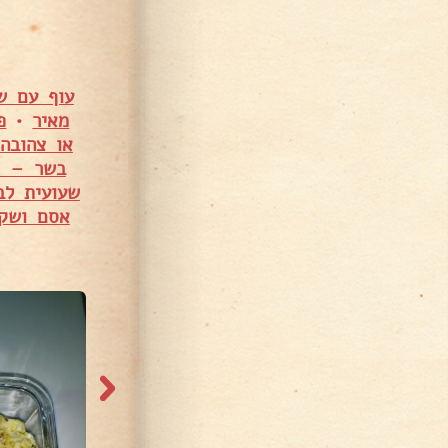
עוף עם שע
מאיר
•
פ
או צהובה 
בשר – אי
שעועית לב
אסם ושקד
3,827 צפיות
5,006 צפיות