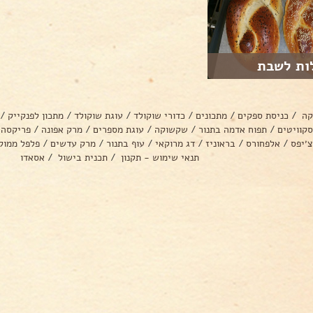
ות לשבת
קה
/
כניסת ספקים
/
מתכונים
/
כדורי שוקולד
/
עוגת שוקולד
/
מתכון לפנקייק
/
סקוויטים
/
תפוח אדמה בתנור
/
שקשוקה
/
עוגת מספרים
/
מרק אפונה
/
פריקסה
צ׳יפס
/
אלפחורס
/
בראוניז
/
דג מרוקאי
/
עוף בתנור
/
מרק עדשים
/
פלפל ממול
תנאי שימוש - תקנון
/
תכנית בישול
/
אסאדו