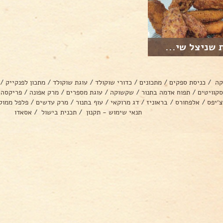
 שניצל שי...
קה
/
כניסת ספקים
/
מתכונים
/
כדורי שוקולד
/
עוגת שוקולד
/
מתכון לפנקייק
/
סקוויטים
/
תפוח אדמה בתנור
/
שקשוקה
/
עוגת מספרים
/
מרק אפונה
/
פריקסה
צ׳יפס
/
אלפחורס
/
בראוניז
/
דג מרוקאי
/
עוף בתנור
/
מרק עדשים
/
פלפל ממול
תנאי שימוש - תקנון
/
תכנית בישול
/
אסאדו