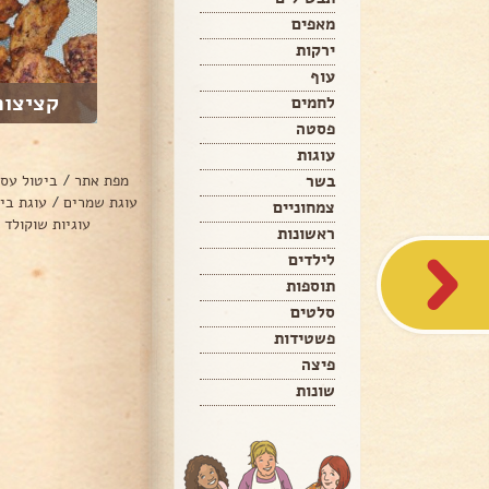
מאפים
ירקות
עוף
קציצות
לחמים
פסטה
עוגות
בשר
מפת אתר
/
ביטול עס
עוגת שמרים
/
עוגת בי
צמחוניים
עוגיות שוקולד 
ראשונות
לילדים
תוספות
סלטים
פשטידות
פיצה
שונות