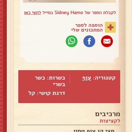
לקבלת הספר של Sidney Hamo במייל
לחצי כאן
הוספה לספר
המתכונים שלי
קטגוריה:
עוף
כשרות: כשר
בשרי
דרגת קושי: קל
מרכיבים
לקציצות
חצי קג עוף טחון