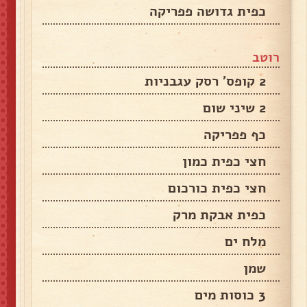
כפית גדושה פפריקה
רוטב
2 קופס' רסק עגבניות
2 שיני שום
כף פפריקה
חצי כפית כמון
חצי כפית כורכום
כפית אבקת מרק
מלח ים
שמן
3 כוסות מים