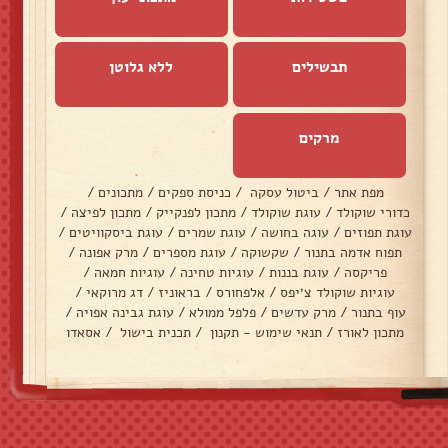
תבשילים
ללא גלוטן
מרקים
מפת אתר
/
ביטול עסקה
/
כניסת ספקים
/
מתכונים
/
כדורי שוקולד
/
עוגת שוקולד
/
מתכון לפנקייק
/
מתכון לפיצה
/
עוגת תפוזים
/
עוגה בחושה
/
עוגת שמרים
/
עוגת ביסקוויטים
/
תפוח אדמה בתנור
/
שקשוקה
/
עוגת מספרים
/
מרק אפונה
/
פריקסה
/
עוגת בננות
/
עוגיות טחינה
/
עוגיות חמאה
/
עוגיות שוקולד צ׳יפס
/
אלפחורס
/
בראוניז
/
דג מרוקאי
/
עוף בתנור
/
מרק עדשים
/
פלפל ממולא
/
עוגת גבינה אפויה
/
מתכון לאורז
/
תנאי שימוש - תקנון
/
תכנית בישול
/
אסאדו