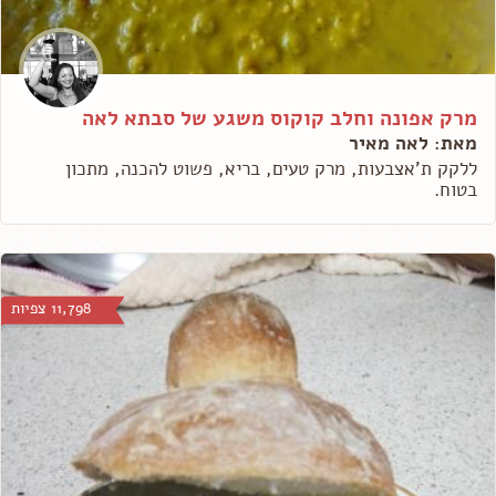
מרק אפונה וחלב קוקוס משגע של סבתא לאה
מאת: לאה מאיר
ללקק ת'אצבעות, מרק טעים, בריא, פשוט להכנה, מתכון
בטוח.
11,798 צפיות