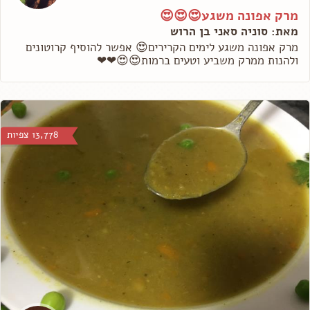
מרק אפונה משגע😍😍😍
מאת: סוניה סאני בן הרוש
מרק אפונה משגע לימים הקרירים😍 אפשר להוסיף קרוטונים
ולהנות ממרק משביע וטעים ברמות😍😍❤❤
13,778 צפיות