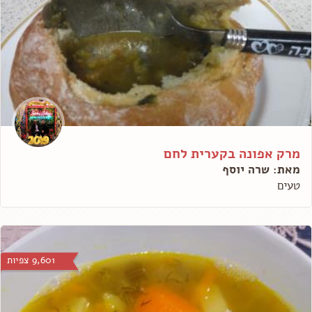
מרק אפונה בקערית לחם
מאת: שרה יוסף
טעים
9,601 צפיות