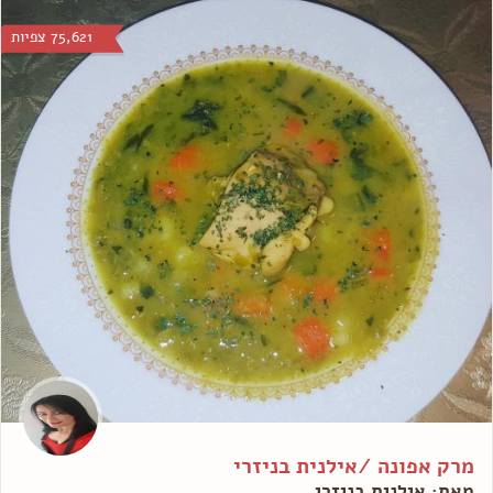
75,621 צפיות
מרק אפונה /אילנית בניזרי
מאת: אילנית בניזרי