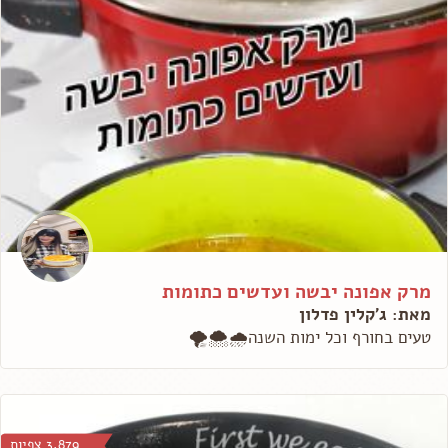
מרק אפונה יבשה ועדשים כתומות
מאת: ג'קלין פדלון
טעים בחורף וכל ימות השנה🌧🌨🌪
3,879 צפיות