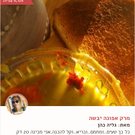
6,128 צפיות
מרק אפונה יבשה
מאת: גליה כהן
כל כך טעים..ומחמם..ובריא..וקל להכנה.אני מכינה 20 דק