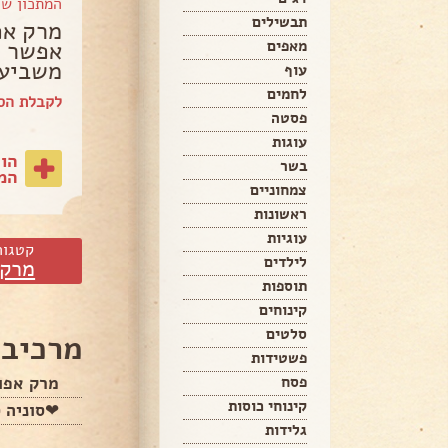
המתכון ש
תבשילים
מרק אפ
אפשר ל
מאפים
משביע 
עוף
לחמים
לקבלת הספ
פסטה
עוגות
הו
בשר
המת
צמחוניים
ראשונות
עוגיות
קטגור
לילדים
מרקי
תוספות
קינוחים
סלטים
מרכיבי
פשטידות
מרק אפו
פסח
קינוחי כוסות
❤סוניה ס
גלידות