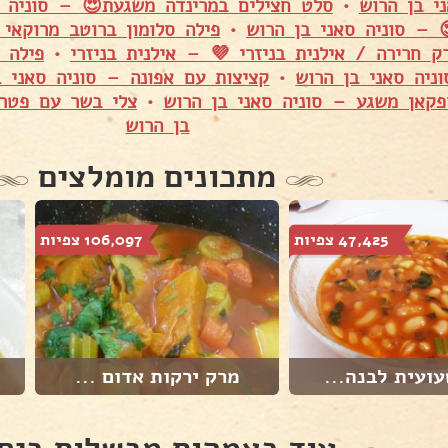
י בן הרוש
•
סלט חצילים במרינדה משגעת😍 – סוניה ס
 – סוניה סאני בן הרוש
•
פילה סלומון ברוטב מרוקאי 
ק חרירה / אילנית בניזרי 💜 – אילנית בניזרי
•
פילה 
ניה סאני בן הרוש
•
קציצות עם אפונה – סוניה סאני ב
פקאן משגע – סוניה סאני בן הרוש
•
צלי בשר עם פטרי
בן הרוש
מתכונים מומלצים
47,425 צפיות
106,097 צפיות
ועית לבנה...
מרק ירקות אדום ...