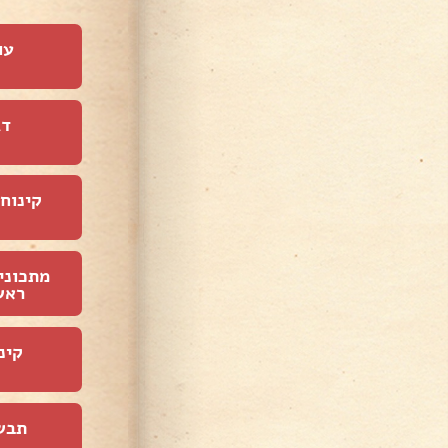
עו
דג
קינוחי
מתכוני
ראש
קינ
תבש