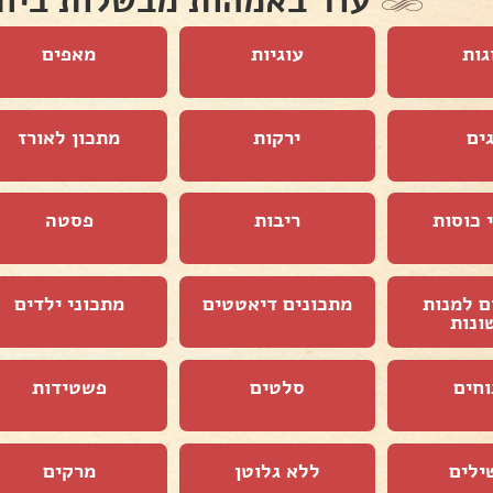
עוד באמהות מבשלות ביח
גות
עוגיות
מאפים
ים
ירקות
מתכון לאורז
 כוסות
ריבות
פסטה
ם למנות
מתכונים דיאטטים
מתכוני ילדים
ונות
וחים
סלטים
פשטידות
ילים
ללא גלוטן
מרקים