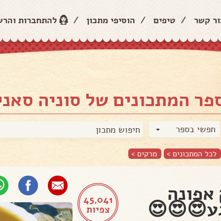
חברות והרשמה
/
הוסיפי מתכון
/
טיפים
/
צור קש
ונים של סוניה סאני בן הרו
חפשי בספר
>
מרקים
לכל המתכונים >
מרק א
45,041
משגע😍
צפיות