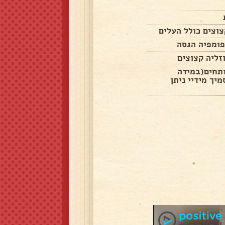
זליה קצוצים
 רותחים(במידה
יך מידיי ניתן