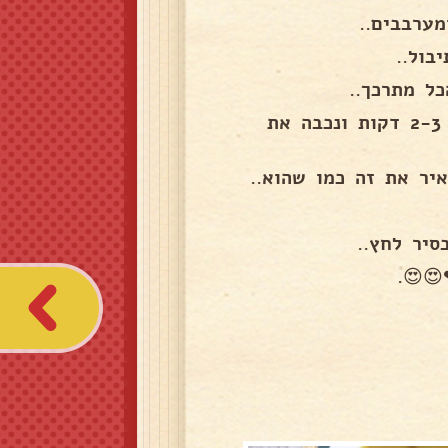
ערבבים..
בול..
ל מתרכך..
מוסיפים את הכוסברה והפטרוזליה הקצוצה ומבשלים עוד 2-3 דקות ונכבה את
יר את זה כמו שהוא..
יר לחץ..
😍😍.