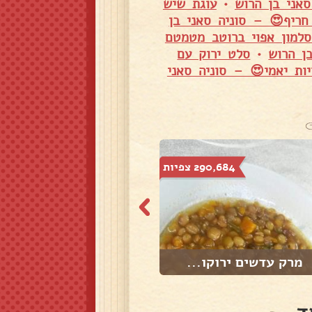
אני בן הרוש
•
עוגת שיש
חריף😍 – סוניה סאני בן
סלמון אפוי ברוטב מטמטם
ן הרוש
•
סלט ירוק עם
ות יאמי😍 – סוניה סאני
290,684 צפיות
65,486 צפיות
מרק עדשים ירוקו...
מרק ירקות עם עד...