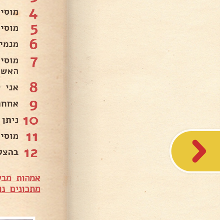
4
ים..
5
ול..
6
כך..
7
אש..
8
וא..
9
😍.
10
חץ..
11
😍.
12
וש❤.
שלות ביחד
נים נוספים