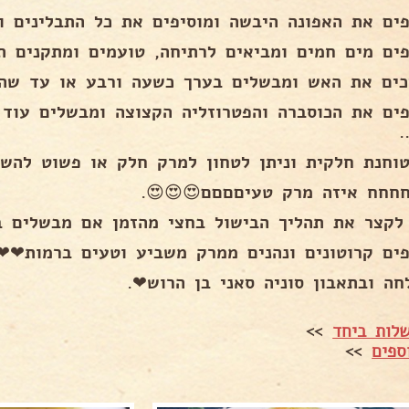
את האפונה היבשה ומוסיפים את כל התבלינים ומערבב
ים מים חמים ומביאים לרתיחה, טועמים ומתקנים תיב
ת האש ומבשלים בערך כשעה ורבע או עד שהכל מתר
ה
תן לטחון למרק חלק או פשוט להשאיר את זה כמו שה
אחחחחחח איזה מרק טעיםםםם😍
ר את תהליך הבישול בחצי מהזמן אם מבשלים בסיר ל
ים קרוטונים ונהנים ממרק משביע וטעים ברמות❤❤
בהצלחה ובתאבון סוניה סאני בן הר
>>
אמהות מב
>>
מתכו