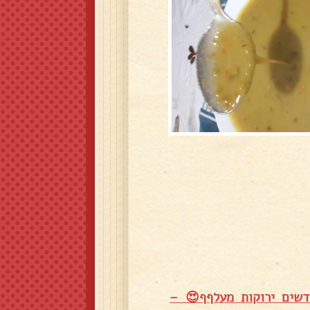
שים ירוקות מעלףף😍 –