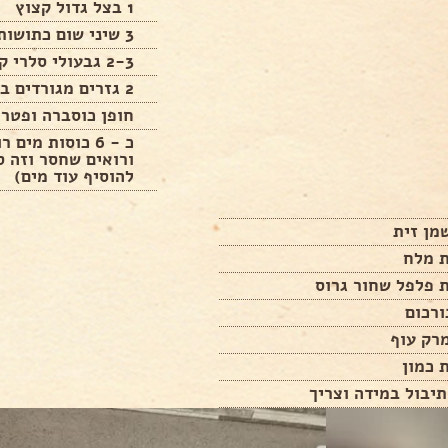
1 בצל גדול קצוץ
3 שיני שום כתושות
2-3 גבעולי סלרי קצוצים כולל העלים
2 גזרים מגורדים בפומפיה הגסה
חופן כוסברה ופטרו
כ - 6 כוסות מים
ורואים שחסר וזה סמ
להוסיף עוד מים)
ת מלח
 פלפל שחור גרוס
רק עוף
 כמון
יבול במידה וצריך