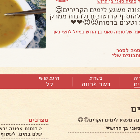
ל
סוניה סאני בן הרוש
ונה משגע לימים הקרירים😍
הוסיף קרוטונים ולהנות ממרק
וטעים ברמות😍😍❤❤
ר של סוניה סאני בן הרוש במייל
לחצי כאן
ספה לספר
כונים שלי
יה
כשרות
דרגת קושי
ם
כשר פרווה
קל
ם
מצרכים
נה משגע לימים הקרים😍😍
אני בן הרוש❤
2 כוסות אפונה יב
שלם במים, לשטוף ה