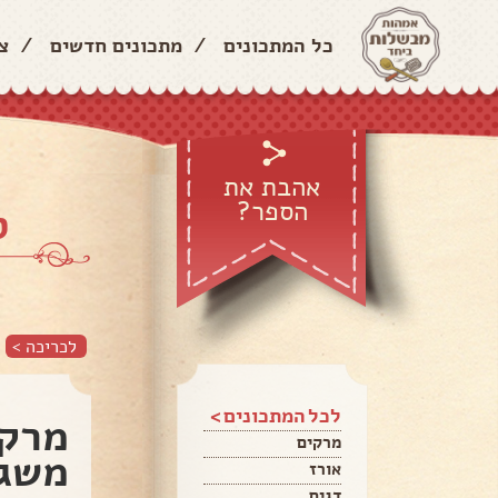
ר
/
מתכונים חדשים
/
כל המתכונים
אהבת את
הספר?
ש
לכריכה >
לכל המתכונים >
פונה
מרקים
😍
אורז
דגים