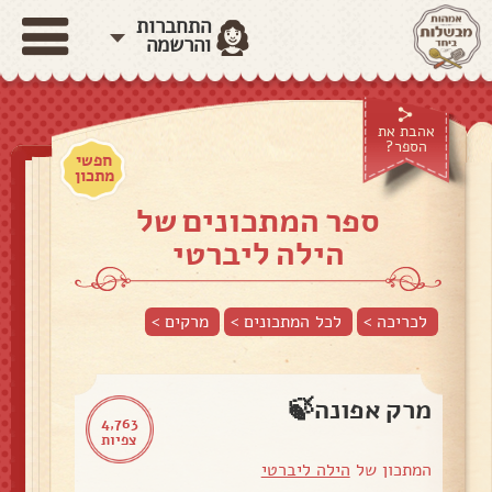
התחברות
והרשמה
אהבת את
הספר?
חפשי
מתכון
ספר המתכונים של
הילה ליברטי
לכריכה >
לכל המתכונים >
מרקים
>
מרק אפונה🍃
4,763
צפיות
המתכון של
הילה ליברטי