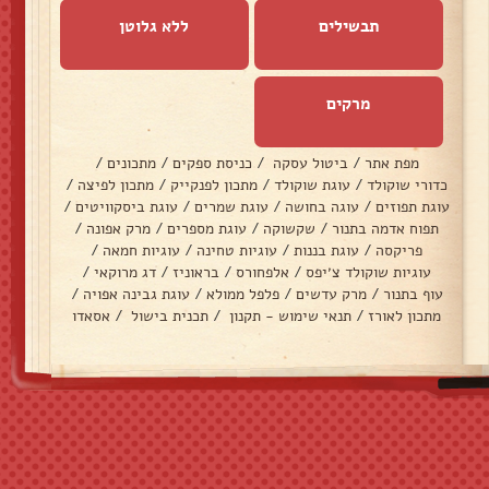
תבשילים
ללא גלוטן
מרקים
מפת אתר
/
ביטול עסקה
/
כניסת ספקים
/
מתכונים
/
כדורי שוקולד
/
עוגת שוקולד
/
מתכון לפנקייק
/
מתכון לפיצה
/
עוגת תפוזים
/
עוגה בחושה
/
עוגת שמרים
/
עוגת ביסקוויטים
/
תפוח אדמה בתנור
/
שקשוקה
/
עוגת מספרים
/
מרק אפונה
/
פריקסה
/
עוגת בננות
/
עוגיות טחינה
/
עוגיות חמאה
/
עוגיות שוקולד צ׳יפס
/
אלפחורס
/
בראוניז
/
דג מרוקאי
/
עוף בתנור
/
מרק עדשים
/
פלפל ממולא
/
עוגת גבינה אפויה
/
מתכון לאורז
/
תנאי שימוש - תקנון
/
תכנית בישול
/
אסאדו