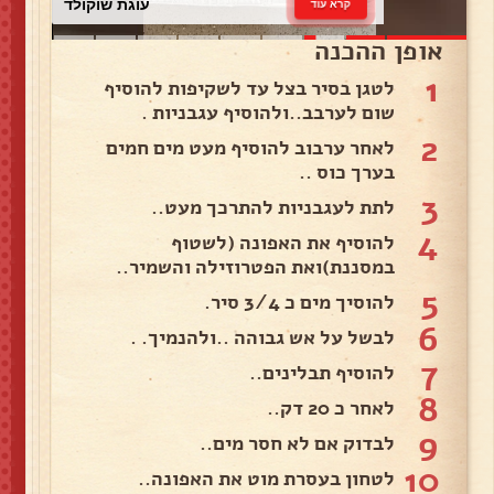
עוגת שוקולד
קרא עוד
אופן ההכנה
1
לטגן בסיר בצל עד לשקיפות להוסיף
שום לערבב..ולהוסיף עגבניות .
2
לאחר ערבוב להוסיף מעט מים חמים
בערך כוס ..
3
לתת לעגבניות להתרכך מעט..
4
להוסיף את האפונה (לשטוף
במסננת)ואת הפטרוזילה והשמיר..
5
להוסיך מים כ 3/4 סיר.
6
לבשל על אש גבוהה ..ולהנמיך. .
7
להוסיף תבלינים..
8
לאחר כ 20 דק..
9
לבדוק אם לא חסר מים..
10
לטחון בעסרת מוט את האפונה..