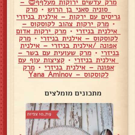
מרק עדשים ירוקות מעלףף😍 –
סוניה סאני בן הרוש
•
מרק
גריסים עם ירקות – אילנית בניזרי
•
מרק ירקות צהוב לקוסקוס –
אילנית בניזרי
•
מרק ירקות אדום
לקוסקוס – אילנית בניזרי
•
מרק
אפונה /אילנית בניזרי – אילנית
בניזרי
•
מרק שעועית עם בשר –
אילנית בניזרי
•
קציצות עוף עם
אפונה – אילנית בניזרי
•
מרק
לקוסקוס – Yana Aminov
מתכונים מומלצים
 צפיות
10,719 צפיות