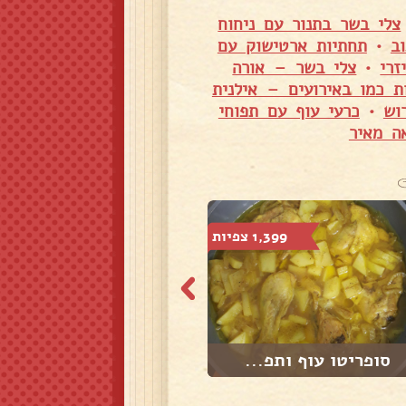
צלי בשר בתנור עם ניחוח
ב
•
תחתיות ארטישוק עם
זרי
•
צלי בשר – אורה
ת כמו באירועים – אילנית
וש
•
כרעי עוף עם תפוחי
ה מאיר
1,399 צפיות
1,502 צפיות
סופריטו עוף ותפ...
קובה חאמד מצרי