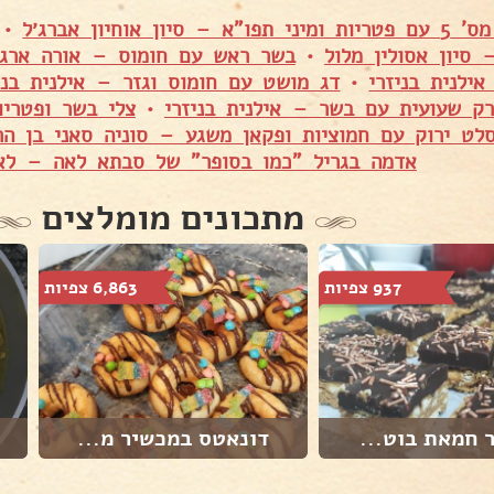
 סיון אוחיון אברג׳ל
•
סיון אסולין מלול
•
בשר ראש עם חומוס – אורה ארגו
ילנית בניזרי
•
דג מושט עם חומוס וגזר – אילנית בני
ק שעועית עם בשר – אילנית בניזרי
•
צלי בשר ופטריו
לט ירוק עם חמוציות ופקאן משגע – סוניה סאני בן הר
אדמה בגריל "כמו בסופר" של סבתא לאה – לא
מתכונים מומלצים
937 צפיות
6,863 צפיות
 חמאת בוט...
דונאטס במכשיר מ...