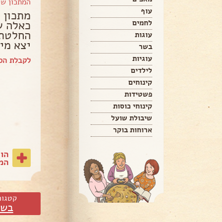
המתכון ש
עוף
מתכון 
כאלה ש
לחמים
החלטתי
עוגות
יצא מי
בשר
עוגיות
לקבלת הספ
לילדים
קינוחים
פשטידות
קינוחי כוסות
שיבולת שועל
ארוחות בוקר
הו
המת
קטגור
בשר