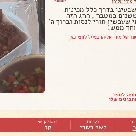
ל
מירי אליהו
שבעיני בדרך כלל מכינות
שנים במטבח , החג הזה
 שעכשיו תורי לנסות וברוך ה'
וחד ממש!
ר של מירי אליהו במייל
לחצי כאן
ספה לספר
כונים שלי
יה
כשרות
דרגת קושי
כשר בשרי
קל