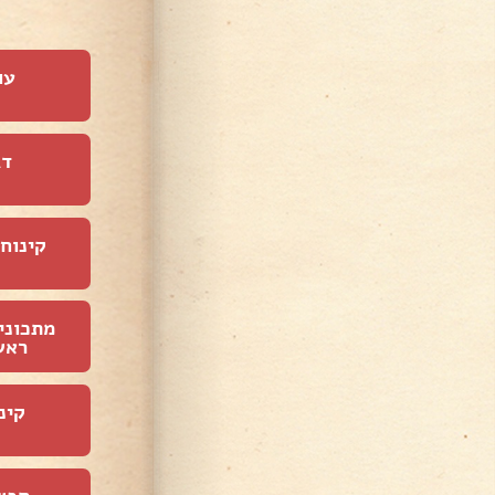
עו
דג
קינוחי
מתכוני
ראש
קינ