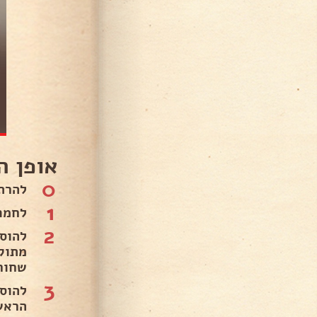
אופן ה
0
להרת
1
לחמם
2
להוס
מתוק
שחור.
3
להוס
הראש