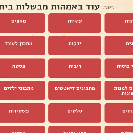
עוד באמהות מבשלות ביח
גות
עוגיות
מאפים
ים
ירקות
מתכון לאורז
 כוסות
ריבות
פסטה
ם למנות
מתכונים דיאטטים
מתכוני ילדים
ונות
וחים
סלטים
פשטידות