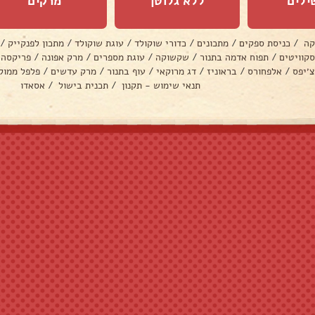
ילים
ללא גלוטן
מרקים
קה
/
כניסת ספקים
/
מתכונים
/
כדורי שוקולד
/
עוגת שוקולד
/
מתכון לפנקייק
/
סקוויטים
/
תפוח אדמה בתנור
/
שקשוקה
/
עוגת מספרים
/
מרק אפונה
/
פריקסה
צ׳יפס
/
אלפחורס
/
בראוניז
/
דג מרוקאי
/
עוף בתנור
/
מרק עדשים
/
פלפל ממול
תנאי שימוש - תקנון
/
תכנית בישול
/
אסאדו