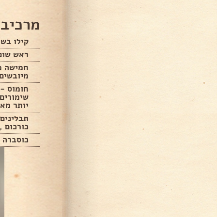
מרכיבי
קילו בש
ראש שום 
חמישה פ
מיובשים
חומוס -
שימורים 
יותר מאו
תבלינים 
כורכום ,
כוסברה