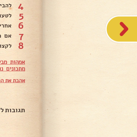
4
להבי
5
לטעו
6
אחרי
7
אם מ
8
לקצו
אמהות מבש
מתכונים נו
אהבת את המ
תגובות ל