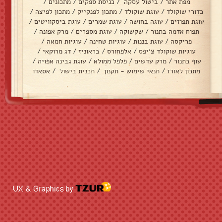
מפת אתר
/
ביטול עסקה
/
כניסת ספקים
/
מתכונים
/
כדורי שוקולד
/
עוגת שוקולד
/
מתכון לפנקייק
/
מתכון לפיצה
/
עוגת תפוזים
/
עוגה בחושה
/
עוגת שמרים
/
עוגת ביסקוויטים
/
תפוח אדמה בתנור
/
שקשוקה
/
עוגת מספרים
/
מרק אפונה
/
פריקסה
/
עוגת בננות
/
עוגיות טחינה
/
עוגיות חמאה
/
עוגיות שוקולד צ׳יפס
/
אלפחורס
/
בראוניז
/
דג מרוקאי
/
עוף בתנור
/
מרק עדשים
/
פלפל ממולא
/
עוגת גבינה אפויה
/
מתכון לאורז
/
תנאי שימוש - תקנון
/
תכנית בישול
/
אסאדו