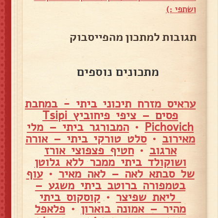
ושתפי :)
תגובות למתכון מהפייסבוק
מתכונים נוספים
עראיס מזרח תיכוני ביתי - במחבת
פסים – ציפי פיחוביץ Tsipi
Pichovich
•
המבורגר ביתי – מלי
מאירוב
•
סלט טורקי ביתי – אורה
ארגוב
•
חטיף פצפוצי אורז
ושוקולד ביתי ממכר ללא גלוטן
של סבתא לאה – לאה מאיר
•
עוף
בטמפורה ברוטב ביתי משגע –
ליאת שפיצר
•
קוסקוס ביתי
מהיר – אמונה בוארון
•
פלאפל