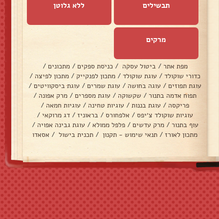
תבשילים
ללא גלוטן
מרקים
מפת אתר
/
ביטול עסקה
/
כניסת ספקים
/
מתכונים
/
כדורי שוקולד
/
עוגת שוקולד
/
מתכון לפנקייק
/
מתכון לפיצה
/
עוגת תפוזים
/
עוגה בחושה
/
עוגת שמרים
/
עוגת ביסקוויטים
/
תפוח אדמה בתנור
/
שקשוקה
/
עוגת מספרים
/
מרק אפונה
/
פריקסה
/
עוגת בננות
/
עוגיות טחינה
/
עוגיות חמאה
/
עוגיות שוקולד צ׳יפס
/
אלפחורס
/
בראוניז
/
דג מרוקאי
/
עוף בתנור
/
מרק עדשים
/
פלפל ממולא
/
עוגת גבינה אפויה
/
מתכון לאורז
/
תנאי שימוש - תקנון
/
תכנית בישול
/
אסאדו