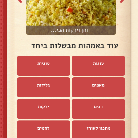
דוחן וירקות הכי...
ת
עוד באמהות מבשלות ביחד
עוגות
עוגיות
מאפים
גלידות
דגים
ירקות
מתכון לאורז
לחמים