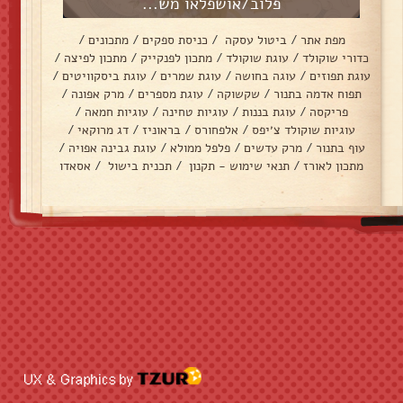
פלוב/אושפלאו מש...
מפת אתר
/
ביטול עסקה
/
כניסת ספקים
/
מתכונים
/
כדורי שוקולד
/
עוגת שוקולד
/
מתכון לפנקייק
/
מתכון לפיצה
/
עוגת תפוזים
/
עוגה בחושה
/
עוגת שמרים
/
עוגת ביסקוויטים
/
תפוח אדמה בתנור
/
שקשוקה
/
עוגת מספרים
/
מרק אפונה
/
פריקסה
/
עוגת בננות
/
עוגיות טחינה
/
עוגיות חמאה
/
עוגיות שוקולד צ׳יפס
/
אלפחורס
/
בראוניז
/
דג מרוקאי
/
עוף בתנור
/
מרק עדשים
/
פלפל ממולא
/
עוגת גבינה אפויה
/
מתכון לאורז
/
תנאי שימוש - תקנון
/
תכנית בישול
/
אסאדו