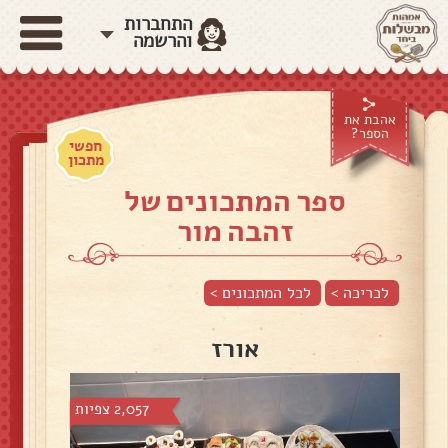
התחברות
והרשמה
אהבת את
הספר?
חפשי
מתכון
ספר המתכונים של
זהבה מור
לכריכה >
לכל המתכונים >
אורז
2,057 צפיות