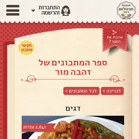
התחברות
והרשמה
אהבת את
הספר?
חפשי
מתכון
ספר המתכונים של
זהבה מור
לכריכה >
לכל המתכונים >
דגים
2,641 צפיות