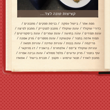
קציצות טונה לצד...
מפת אתר
/
ביטול עסקה
/
כניסת ספקים
/
מתכונים
/
כדורי שוקולד
/
עוגת שוקולד
/
מתכון לפנקייק
/
מתכון לפיצה
/
עוגת תפוזים
/
עוגה בחושה
/
עוגת שמרים
/
עוגת ביסקוויטים
/
תפוח אדמה בתנור
/
שקשוקה
/
עוגת מספרים
/
מרק אפונה
/
פריקסה
/
עוגת בננות
/
עוגיות טחינה
/
עוגיות חמאה
/
עוגיות שוקולד צ׳יפס
/
אלפחורס
/
בראוניז
/
דג מרוקאי
/
עוף בתנור
/
מרק עדשים
/
פלפל ממולא
/
עוגת גבינה אפויה
/
מתכון לאורז
/
תנאי שימוש - תקנון
/
תכנית בישול
/
אסאדו