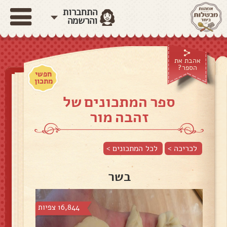
התחברות
והרשמה
אהבת את
הספר?
חפשי
מתכון
ספר המתכונים של
זהבה מור
לכריכה >
לכל המתכונים >
בשר
16,844 צפיות