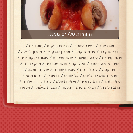
תחתיות סלקים ממ...
מפת אתר
/
ביטול עסקה
/
כניסת ספקים
/
מתכונים
/
כדורי שוקולד
/
עוגת שוקולד
/
מתכון לפנקייק
/
מתכון לפיצה
/
עוגת תפוזים
/
עוגה בחושה
/
עוגת שמרים
/
עוגת ביסקוויטים
/
תפוח אדמה בתנור
/
שקשוקה
/
עוגת מספרים
/
מרק אפונה
/
פריקסה
/
עוגת בננות
/
עוגיות טחינה
/
עוגיות חמאה
/
עוגיות שוקולד צ׳יפס
/
אלפחורס
/
בראוניז
/
דג מרוקאי
/
עוף בתנור
/
מרק עדשים
/
פלפל ממולא
/
עוגת גבינה אפויה
/
מתכון לאורז
/
תנאי שימוש - תקנון
/
תכנית בישול
/
אסאדו