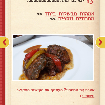
13
יצא כבד מושלםםםםםםםםםםםם.
אמהות מבשלות ביחד
>>
מתכונים נוספים
>>
אהבת את המתכון? העתיקי את הקישור המקוצר
ושתפי :)