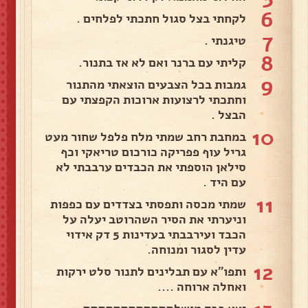
6
לקחתי בצל סגול חתכתי לפלחים .
7
טיגנתי .
8
קליתי עם ברנר ואם לא אז בתנור.
9
גמבות בכל הצבעים הוצאתי מהתנור
וחתכתי לרצועות ארוכות הקפצתי עם
הבצל .
10
במחבת רחב שמתי מלח פלפל שחור מעט
גריל עוף פפריקה כורכום טריאקי וכף
סילאן הוספתי את הכבדים ערבבתי לא
עם היד .
11
שמתי מכסה ותפסתי בצדדים עם כפפות
וניערתי את הסיר השהרוטב יעלה על
הכבד ועירבבתי בעדינות 5 דק אידוי
עדין לסגור ומנוחה.
12
ותפו"א עם תבלינים לתנור סלט ירקות
ואחלה ארוחה ....