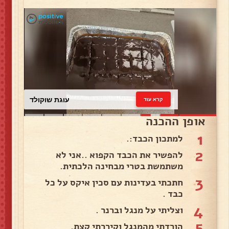
עוגת שוקולד
קרא עוד
אופן ההכנה
1
למתכון הכבד:.
2
להפשיר את הכבד הקפוא ..אני לא
משתמשת בטרי מבחינה הלכתית.
3
חתכתי בעדינות עם סכין איקס על כל
כבד .
4
וצליתי על מנגל וברנר .
5
הורדתי מהמנגל וקיררתי קצת.