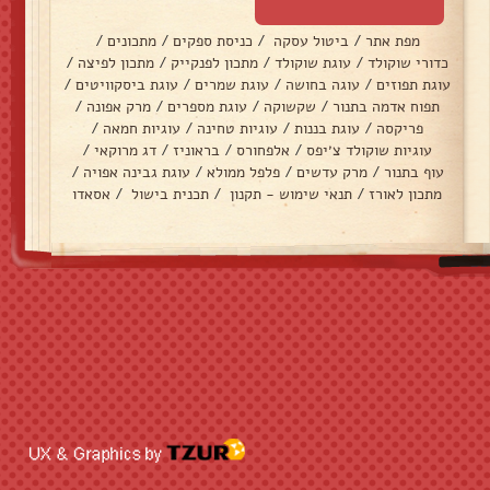
מפת אתר
/
ביטול עסקה
/
כניסת ספקים
/
מתכונים
/
כדורי שוקולד
/
עוגת שוקולד
/
מתכון לפנקייק
/
מתכון לפיצה
/
עוגת תפוזים
/
עוגה בחושה
/
עוגת שמרים
/
עוגת ביסקוויטים
/
תפוח אדמה בתנור
/
שקשוקה
/
עוגת מספרים
/
מרק אפונה
/
פריקסה
/
עוגת בננות
/
עוגיות טחינה
/
עוגיות חמאה
/
עוגיות שוקולד צ׳יפס
/
אלפחורס
/
בראוניז
/
דג מרוקאי
/
עוף בתנור
/
מרק עדשים
/
פלפל ממולא
/
עוגת גבינה אפויה
/
מתכון לאורז
/
תנאי שימוש - תקנון
/
תכנית בישול
/
אסאדו