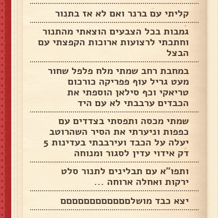
קליתי עם ברנר ואם לא אז בתנור
גמבות בכל הצבעים הוצאתי מהתנור
וחתכתי לרצועות ארוכות הקפצתי עם
הבצל
במחבת רחב שמתי מלח פלפל שחור
מעט גריל עוף פפריקה כורכום
טריאקי וכף סילאן הוספתי את
הכבדים ערבבתי לא עם היד
שמתי מכסה ותפסתי בצדדים עם
כפפות וניערתי את הסיר השהרוטב
יעלה על הכבד ועירבבתי בעדינות 5
דק אידוי עדין לסגור ומנוחה
ותפו"א עם תבלינים לתנור סלט
ירקות ואחלה ארוחה ...
יצא כבד מושלםםםםםםםםםםםם