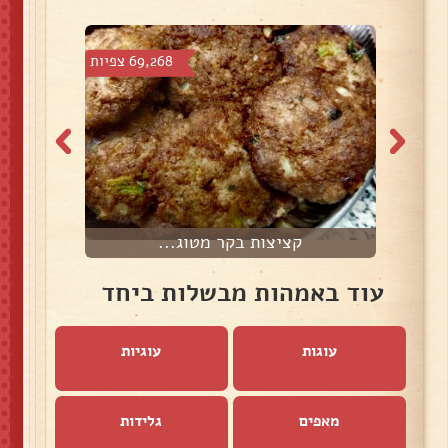
צפיות
69,268 צפיות
קציצות בקר מטוג...
צ
עוד באמהות מבשלות ביחד
עוגות
עוגיות
מאפים
גלידות