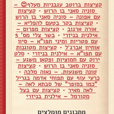
קציצות ברוטב עגבניות מעלף😍 –
סוניה סאני בן הרוש
•
קציצות
עם אפונה – סוניה סאני בן הרוש
•
קציצות בקר בטעם להפליא –
אורה ארגוב
•
קציצות מפרום –
אילנית בניזרי
•
בשר צלי מס' 5
עם פטריות ומיני תפו"א – סיון
אוחיון אברג׳ל
•
קציצות מטוגנות
עם תפו"א – אילנית בניזרי
•
סלט
ירוק עם חמוציות ופקאן משגע –
סוניה סאני בן הרוש
•
קציצות
טונה משגעות. – נאוה מלכה
•
כרעי עוף עם תפוחי אדמה בגריל
"כמו בסופר" של סבתא לאה –
לאה מאיר
•
קציצות עם בצל
מקורמל – אילנית בניזרי
מתכונים מומלצים