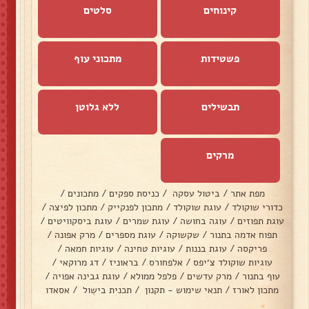
קינוחים
סלטים
פשטידות
מתכוני עוף
תבשילים
ללא גלוטן
מרקים
מפת אתר
/
ביטול עסקה
/
כניסת ספקים
/
מתכונים
/
כדורי שוקולד
/
עוגת שוקולד
/
מתכון לפנקייק
/
מתכון לפיצה
/
עוגת תפוזים
/
עוגה בחושה
/
עוגת שמרים
/
עוגת ביסקוויטים
/
תפוח אדמה בתנור
/
שקשוקה
/
עוגת מספרים
/
מרק אפונה
/
פריקסה
/
עוגת בננות
/
עוגיות טחינה
/
עוגיות חמאה
/
עוגיות שוקולד צ׳יפס
/
אלפחורס
/
בראוניז
/
דג מרוקאי
/
עוף בתנור
/
מרק עדשים
/
פלפל ממולא
/
עוגת גבינה אפויה
/
מתכון לאורז
/
תנאי שימוש - תקנון
/
תכנית בישול
/
אסאדו