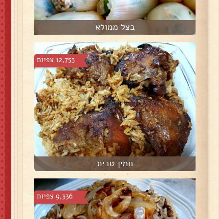
בצל ממולא
12,753 צפיות
חמין טבית
9,336 צפיות