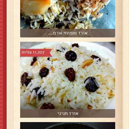
אורז ותפוחי אדמ...
11,207 צפיות
אורז חגיגי