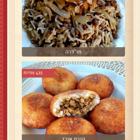
מז'דרה
435 צפיות
קובת אורז