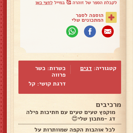
לקבלת הספר של זוהרה 🥰 במייל
לחצי כאן
הוספה לספר
המתכונים שלי
קטגוריה:
דגים
כשרות: כשר
פרווה
דרגת קושי: קל
מרכיבים
מוקפץ טעים טעים עם חתיכות פילה
דג -מתכון שלי😍
לכל אוהבות הקפה שמוותרות על