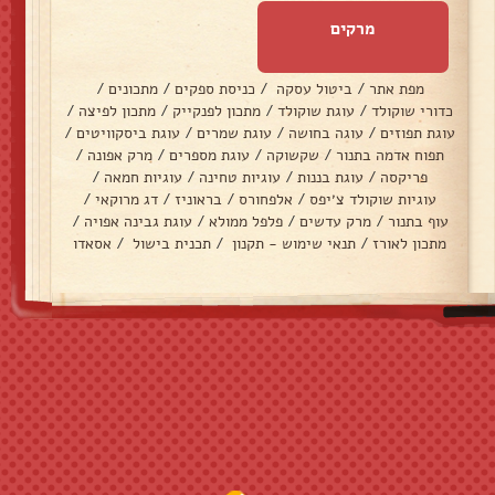
מרקים
מפת אתר
/
ביטול עסקה
/
כניסת ספקים
/
מתכונים
/
כדורי שוקולד
/
עוגת שוקולד
/
מתכון לפנקייק
/
מתכון לפיצה
/
עוגת תפוזים
/
עוגה בחושה
/
עוגת שמרים
/
עוגת ביסקוויטים
/
תפוח אדמה בתנור
/
שקשוקה
/
עוגת מספרים
/
מרק אפונה
/
פריקסה
/
עוגת בננות
/
עוגיות טחינה
/
עוגיות חמאה
/
עוגיות שוקולד צ׳יפס
/
אלפחורס
/
בראוניז
/
דג מרוקאי
/
עוף בתנור
/
מרק עדשים
/
פלפל ממולא
/
עוגת גבינה אפויה
/
מתכון לאורז
/
תנאי שימוש - תקנון
/
תכנית בישול
/
אסאדו