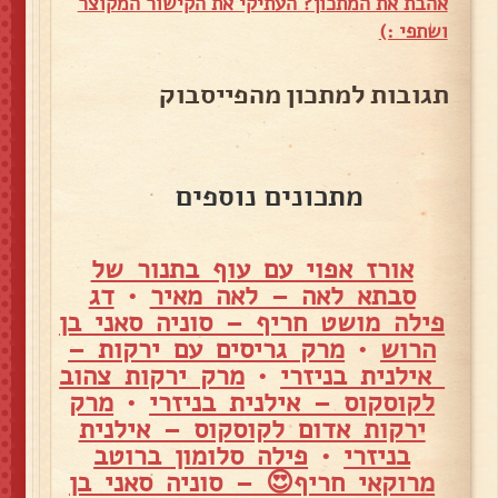
אהבת את המתכון? העתיקי את הקישור המקוצר
ושתפי :)
תגובות למתכון מהפייסבוק
מתכונים נוספים
אורז אפוי עם עוף בתנור של
סבתא לאה – לאה מאיר
•
דג
פילה מושט חריף – סוניה סאני בן
הרוש
•
מרק גריסים עם ירקות –
אילנית בניזרי
•
מרק ירקות צהוב
לקוסקוס – אילנית בניזרי
•
מרק
ירקות אדום לקוסקוס – אילנית
בניזרי
•
פילה סלומון ברוטב
מרוקאי חריף😍 – סוניה סאני בן