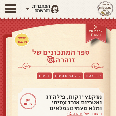
התחברות
והרשמה
אהבת את
הספר?
חפשי
מתכון
ספר המתכונים של
זוהרה 🥰
לכריכה >
לכל המתכונים >
דגים
>
מוקפץ ירקות, פילה דג
90
ואטריות אורז עסיסי
צפיות
ומלא טעמים נפלאים
המתכון של
זוהרה 🥰