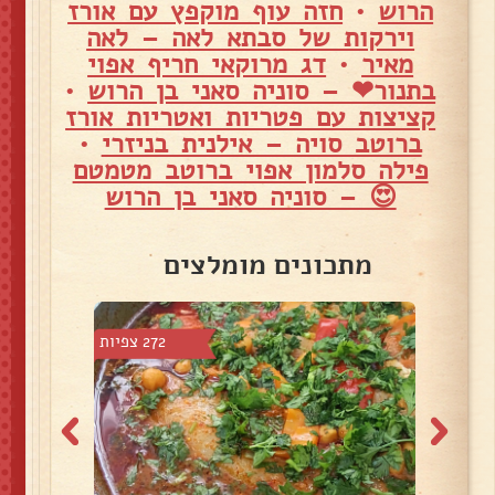
הרוש
•
חזה עוף מוקפץ עם אורז
וירקות של סבתא לאה – לאה
מאיר
•
דג מרוקאי חריף אפוי
בתנור❤ – סוניה סאני בן הרוש
•
קציצות עם פטריות ואטריות אורז
ברוטב סויה – אילנית בניזרי
•
פילה סלמון אפוי ברוטב מטמטם
😍 – סוניה סאני בן הרוש
מתכונים מומלצים
3 צפיות
272 צפיות