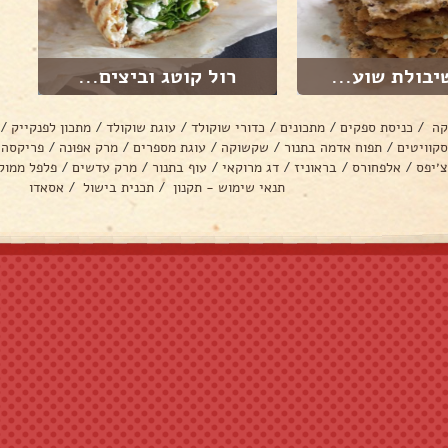
יבולת שוע...
רול קוטג וביצים...
קה
/
כניסת ספקים
/
מתכונים
/
כדורי שוקולד
/
עוגת שוקולד
/
מתכון לפנקייק
/
סקוויטים
/
תפוח אדמה בתנור
/
שקשוקה
/
עוגת מספרים
/
מרק אפונה
/
פריקסה
צ׳יפס
/
אלפחורס
/
בראוניז
/
דג מרוקאי
/
עוף בתנור
/
מרק עדשים
/
פלפל ממול
תנאי שימוש - תקנון
/
תכנית בישול
/
אסאדו