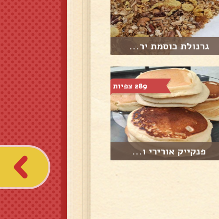
גרנולת כוסמת יר...
289 צפיות
פנקייק אורירי ו...