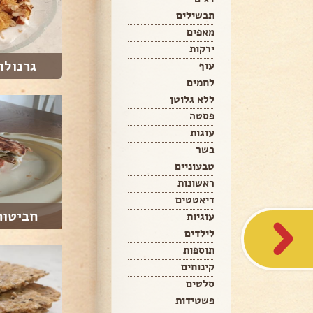
תבשילים
מאפים
ירקות
גרנולה
עוף
לחמים
ללא גלוטן
פסטה
עוגות
בשר
טבעוניים
ראשונות
דיאטטים
חביטור
עוגיות
לילדים
תוספות
קינוחים
סלטים
פשטידות