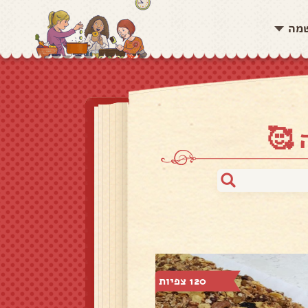
שמה
 🥰
120 צפיות