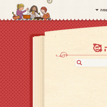
שמה
 🥰