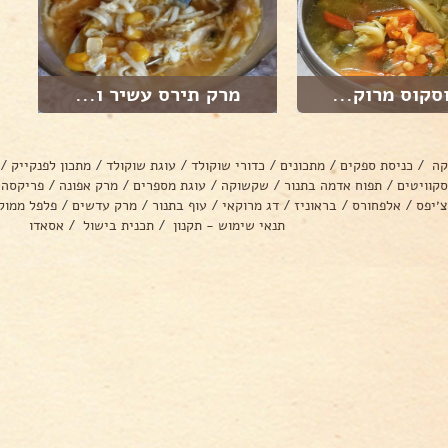
סקוס מרוק...
מרק תירס עשיר ו...
קה
/
כניסת ספקים
/
מתכונים
/
כדורי שוקולד
/
עוגת שוקולד
/
מתכון לפנקייק
/
סקוויטים
/
תפוח אדמה בתנור
/
שקשוקה
/
עוגת מספרים
/
מרק אפונה
/
פריקסה
צ׳יפס
/
אלפחורס
/
בראוניז
/
דג מרוקאי
/
עוף בתנור
/
מרק עדשים
/
פלפל ממול
תנאי שימוש - תקנון
/
תכנית בישול
/
אסאדו