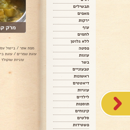
תבשילים
מאפים
ירקות
מרק קו
עוף
לחמים
ללא גלוטן
פסטה
מפת אתר
/
ביטול עס
עוגת שמרים
/
עוגת בי
עוגות
עוגיות שוקולד 
בשר
טבעוניים
ראשונות
דיאטטים
עוגיות
לילדים
תוספות
קינוחים
סלטים
פשטידות