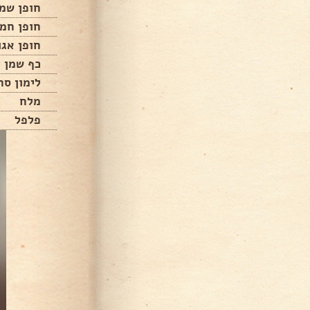
חופן שמי
חופן חמו
חופן אגו
כף שמן ז
לימון סח
מלח
פלפל