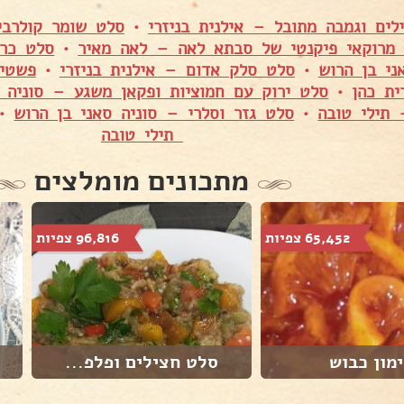
לים וגמבה מתובל – אילנית בניזרי
•
סלט שומר קולרבי
 מרוקאי פיקנטי של סבתא לאה – לאה מאיר
•
סלט כרו
ני בן הרוש
•
סלט סלק אדום – אילנית בניזרי
•
פשטיד
ית כהן
•
סלט ירוק עם חמוציות ופקאן משגע – סוניה ס
תילי טובה
•
סלט גזר וסלרי – סוניה סאני בן הרוש
•
תילי טובה
מתכונים מומלצים
65,452 צפיות
96,816 צפיות
מון כבוש
סלט חצילים ופלפ...