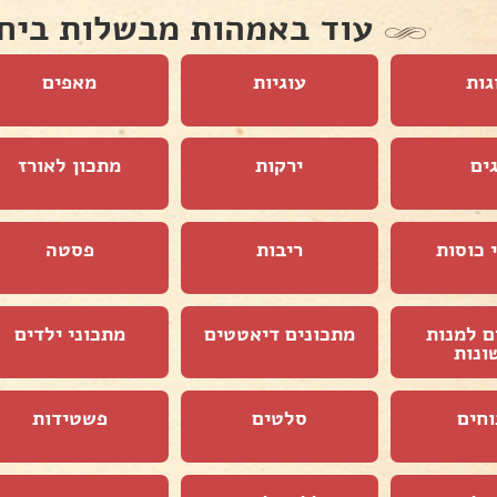
עוד באמהות מבשלות ביח
גות
עוגיות
מאפים
ים
ירקות
מתכון לאורז
 כוסות
ריבות
פסטה
ם למנות
מתכונים דיאטטים
מתכוני ילדים
ונות
וחים
סלטים
פשטידות