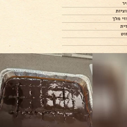
ר
ציות
זי מלך
ית
וט