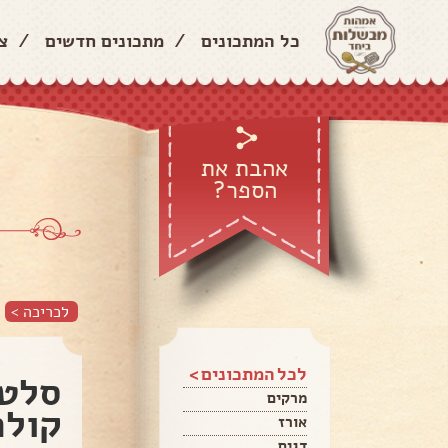
כל המתכונים
/
מתכונים חדשים
/
צ
אהבת את
הספר?
לכריכה >
לכל המתכונים >
סלט 
מרקים
קולר
אורז
דגים