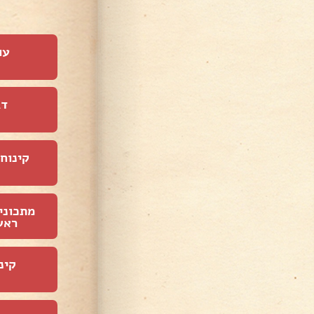
עו
דג
קינוחי
מתכוני
ראש
קינ