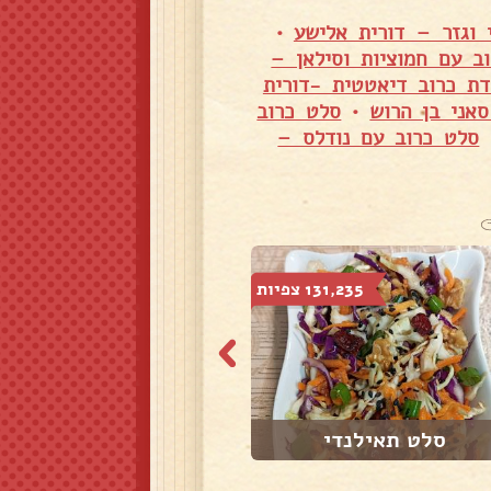
 וגזר – דורית אלישע
•
ב עם חמוציות וסילאן –
ת כרוב דיאטטית -דורית
אני בן הרוש
•
סלט כרוב
סלט כרוב עם נודלס –
131,235 צפיות
80,962 צפיות
סלט תאילנדי
מטבוחה חצילים