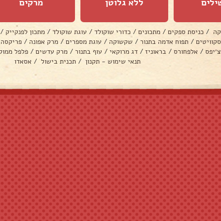
ילים
ללא גלוטן
מרקים
קה
/
כניסת ספקים
/
מתכונים
/
כדורי שוקולד
/
עוגת שוקולד
/
מתכון לפנקייק
/
סקוויטים
/
תפוח אדמה בתנור
/
שקשוקה
/
עוגת מספרים
/
מרק אפונה
/
פריקסה
צ׳יפס
/
אלפחורס
/
בראוניז
/
דג מרוקאי
/
עוף בתנור
/
מרק עדשים
/
פלפל ממול
תנאי שימוש - תקנון
/
תכנית בישול
/
אסאדו