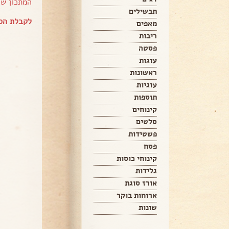
המתכון ש
תבשילים
לקבלת הספ
מאפים
ריבות
פסטה
עוגות
ראשונות
עוגיות
תוספות
קינוחים
סלטים
פשטידות
פסח
קינוחי כוסות
גלידות
אורז סוגת
ארוחות בוקר
שונות