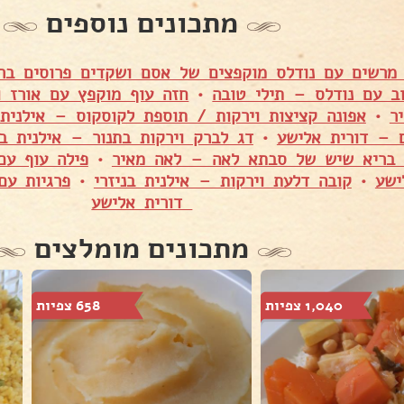
מתכונים נוספים
מרשים עם נודלס מוקפצים של אסם ושקדים פרוסים ברו
ב עם נודלס – תילי טובה
•
חזה עוף מוקפץ עם אורז 
ר
•
אפונה קציצות וירקות / תוספת לקוסקוס – אילנית 
 – דורית אלישע
•
דג לברק וירקות בתנור – אילנית בנ
 בריא שיש של סבתא לאה – לאה מאיר
•
פילה עוף עם
ישע
•
קובה דלעת וירקות – אילנית בניזרי
•
פרגיות עם
דורית אלישע
מתכונים מומלצים
1,040 צפיות
658 צפיות