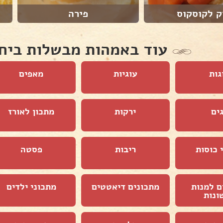
ק לקוסקוס
פירה
עוד באמהות מבשלות ביח
גות
עוגיות
מאפים
ים
ירקות
מתכון לאורז
 כוסות
ריבות
פסטה
ם למנות
מתכונים דיאטטים
מתכוני ילדים
ונות