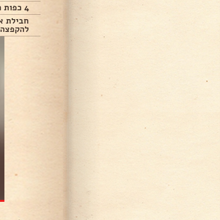
4 כפות רוטב צ'ילי מתוק
חבילת אט
להקפצה(250 גרם