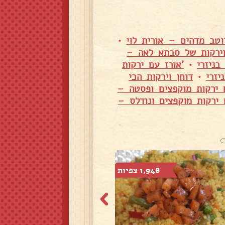
טב מדהים – אורית לוי
•
וירקות של סבתא לאה –
בניזרי
•
'אורז עם ירקות
יזרי
•
דוחן וירקות הכי
 ירקות מוקפצים ופסטה –
 ירקות מוקפצים ונודלס –
1,948 צפיות
795 צפיות