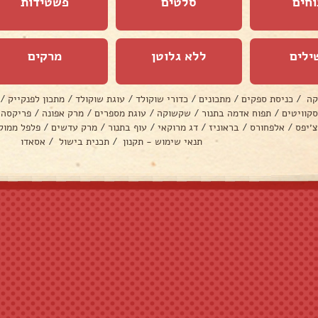
וחים
סלטים
פשטידות
ילים
ללא גלוטן
מרקים
קה
/
כניסת ספקים
/
מתכונים
/
כדורי שוקולד
/
עוגת שוקולד
/
מתכון לפנקייק
/
סקוויטים
/
תפוח אדמה בתנור
/
שקשוקה
/
עוגת מספרים
/
מרק אפונה
/
פריקסה
צ׳יפס
/
אלפחורס
/
בראוניז
/
דג מרוקאי
/
עוף בתנור
/
מרק עדשים
/
פלפל ממול
תנאי שימוש - תקנון
/
תכנית בישול
/
אסאדו