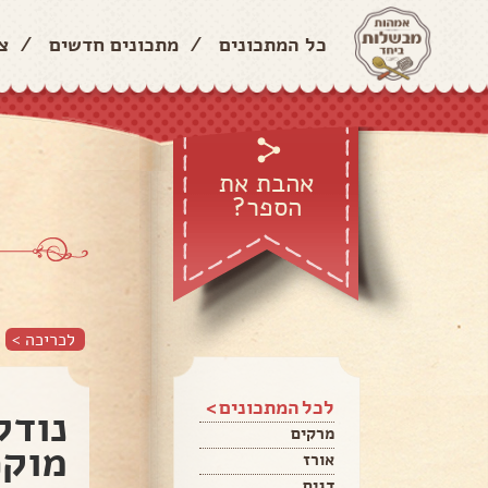
כל המתכונים
/
מתכונים חדשים
/
צ
אהבת את
הספר?
לכריכה >
לכל המתכונים >
נודל
מרקים
מוקפ
אורז
דגים