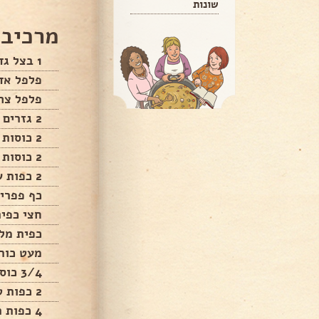
שונות
מרכיבי
1 בצל גדול פרוס לרצועות
פלפל אד
פלפל צה
2 גזרים חתוכים לרצועות דקות
2 כוסות ברוקולי קפוא
2 כוסות שעועית ירוקה שלמה
2 כפות שמן זית
כף פפרי
חצי כפית
כפית מל
מעט כור
3/4 כוס מים רותחים
2 כפות טריאקי
4 כפות רוטב סויה