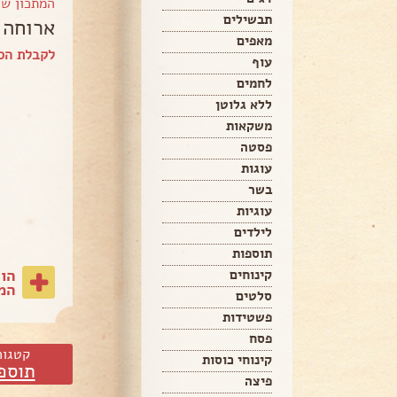
המתכון ש
תבשילים
ארוחה 
מאפים
לקבלת הס
עוף
לחמים
ללא גלוטן
משקאות
פסטה
עוגות
בשר
עוגיות
לילדים
תוספות
הו
קינוחים
המת
סלטים
פשטידות
פסח
קטגור
קינוחי כוסות
תוספ
פיצה