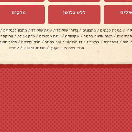
ילים
ללא גלוטן
מרקים
קה
/
כניסת ספקים
/
מתכונים
/
כדורי שוקולד
/
עוגת שוקולד
/
מתכון לפנקייק
/
סקוויטים
/
תפוח אדמה בתנור
/
שקשוקה
/
עוגת מספרים
/
מרק אפונה
/
פריקסה
צ׳יפס
/
אלפחורס
/
בראוניז
/
דג מרוקאי
/
עוף בתנור
/
מרק עדשים
/
פלפל ממול
תנאי שימוש - תקנון
/
תכנית בישול
/
אסאדו