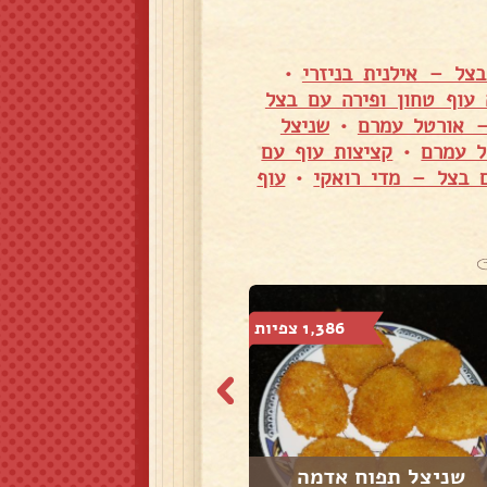
צל – אילנית בניזרי
•
 עוף טחון ופירה עם בצל
– אורטל עמרם
•
שניצל
ל עמרם
•
קציצות עוף עם
 בצל – מדי רואקי
•
עוף
1,386 צפיות
1,803 צפיות
שניצל תפוח אדמה
קינואה