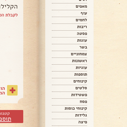
הקלילו
מאפים
עוף
לקבלת הס
לחמים
ריבות
פסטה
עוגות
בשר
צמחוניים
ראשונות
עוגיות
תוספות
קינוחים
הו
סלטים
המת
פשטידות
פסח
קינוחי כוסות
קטגור
גלידות
תוספ
פיצה