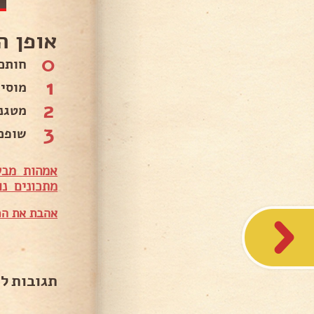
אופן ה
0
חותכ
1
מוסיפים 2-3
2
מטגנ
3
שופכ
אמהות מבש
מתכונים נו
אהבת את המ
תגובות ל