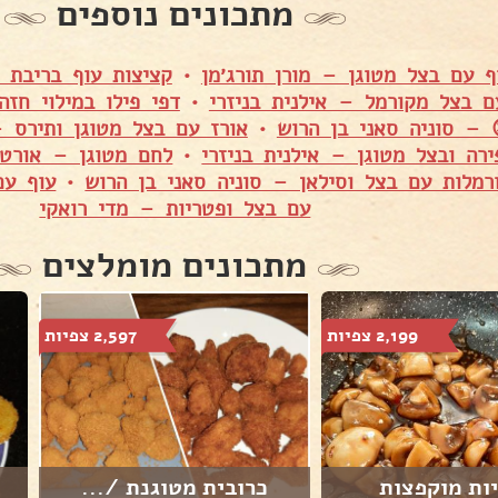
מתכונים נוספים
ף עם בצל מטוגן – מורן תורג׳מן
•
קציצות עוף בריבת ב
ם בצל מקורמל – אילנית בניזרי
•
דפי פילו במילוי חזה
 – סוניה סאני בן הרוש
•
אורז עם בצל מטוגן ותירס 
רה ובצל מטוגן – אילנית בניזרי
•
לחם מטוגן – אורט
מלות עם בצל וסילאן – סוניה סאני בן הרוש
•
עוף עם
עם בצל ופטריות – מדי רואקי
מתכונים מומלצים
2,199 צפיות
2,597 צפיות
ות מוקפצות
כרובית מטוגנת /...