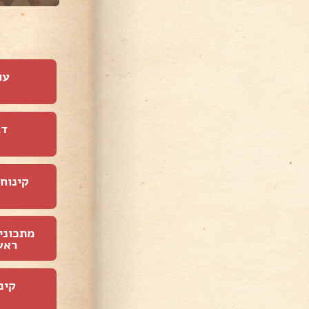
עו
דג
קינוחי
מתכוני
ראש
קינ