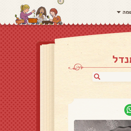
שמה
נדל