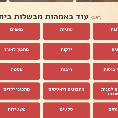
עוד באמהות מבשלות ביח
גות
עוגיות
מאפים
ים
ירקות
מתכון לאורז
 כוסות
ריבות
פסטה
ם למנות
מתכונים דיאטטים
מתכוני ילדים
ונות
וחים
סלטים
פשטידות