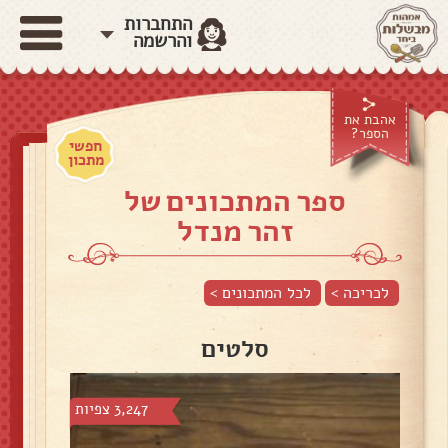
התחברות
והרשמה
אהבת את
הספר?
חפשי
מתכון
ספר המתכונים של
זהר מנדל
לכריכה >
לכל המתכונים >
סלטים
3,247 צפיות