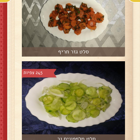
סלט גזר חריף
245 צפיות
סלט מלפפונים וב...