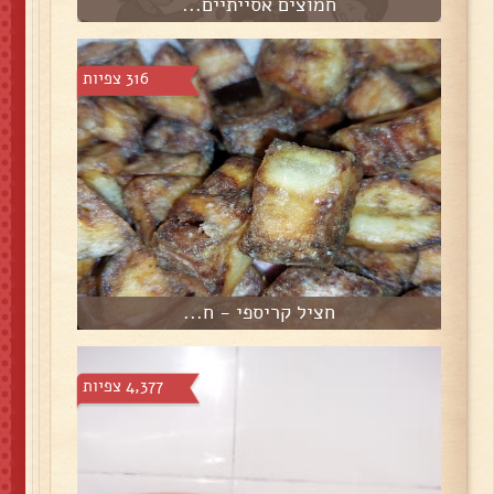
חמוצים אסייתיים...
316 צפיות
חציל קריספי - ח...
4,377 צפיות