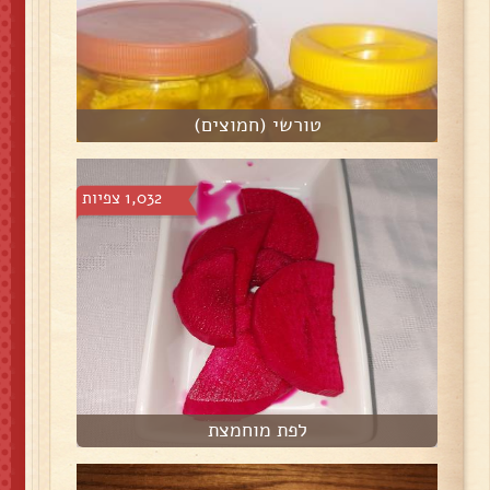
טורשי (חמוצים)
1,032 צפיות
לפת מוחמצת