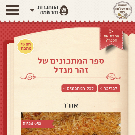
התחברות
והרשמה
אהבת את
הספר?
חפשי
מתכון
ספר המתכונים של
זהר מנדל
לכריכה >
לכל המתכונים >
אורז
652 צפיות