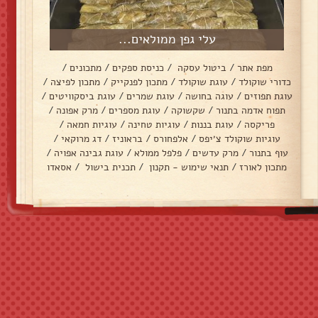
עלי גפן ממולאים...
מפת אתר
/
ביטול עסקה
/
כניסת ספקים
/
מתכונים
/
כדורי שוקולד
/
עוגת שוקולד
/
מתכון לפנקייק
/
מתכון לפיצה
/
עוגת תפוזים
/
עוגה בחושה
/
עוגת שמרים
/
עוגת ביסקוויטים
/
תפוח אדמה בתנור
/
שקשוקה
/
עוגת מספרים
/
מרק אפונה
/
פריקסה
/
עוגת בננות
/
עוגיות טחינה
/
עוגיות חמאה
/
עוגיות שוקולד צ׳יפס
/
אלפחורס
/
בראוניז
/
דג מרוקאי
/
עוף בתנור
/
מרק עדשים
/
פלפל ממולא
/
עוגת גבינה אפויה
/
מתכון לאורז
/
תנאי שימוש - תקנון
/
תכנית בישול
/
אסאדו