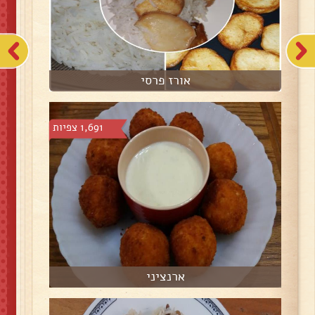
אורז פרסי
1,691 צפיות
ארנציני