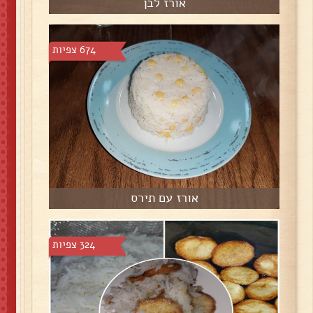
אורז לבן
674 צפיות
אורז עם תירס
324 צפיות