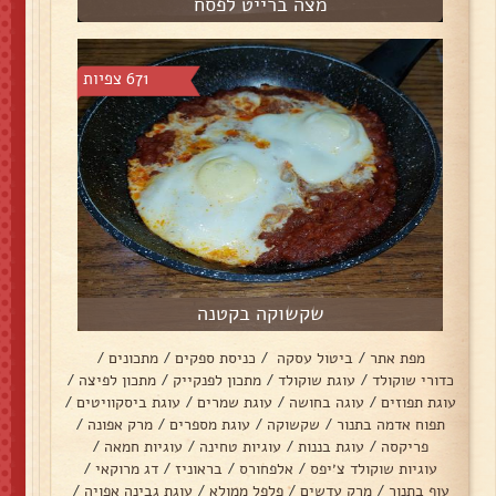
מצה ברייט לפסח
671 צפיות
שקשוקה בקטנה
מפת אתר
/
ביטול עסקה
/
כניסת ספקים
/
מתכונים
/
כדורי שוקולד
/
עוגת שוקולד
/
מתכון לפנקייק
/
מתכון לפיצה
/
עוגת תפוזים
/
עוגה בחושה
/
עוגת שמרים
/
עוגת ביסקוויטים
/
תפוח אדמה בתנור
/
שקשוקה
/
עוגת מספרים
/
מרק אפונה
/
פריקסה
/
עוגת בננות
/
עוגיות טחינה
/
עוגיות חמאה
/
עוגיות שוקולד צ׳יפס
/
אלפחורס
/
בראוניז
/
דג מרוקאי
/
עוף בתנור
/
מרק עדשים
/
פלפל ממולא
/
עוגת גבינה אפויה
/