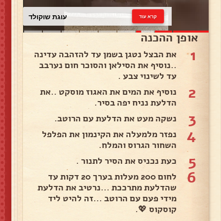
עוגת שוקולד
קרא עוד
אופן ההכנה
1
את הבצל נטגן בשמן עד להזהבה עדינה
..נוסיף את הסילאן והסוכר חום נערבב
עד לשינוי צבע .
2
נוסיף את המים את האגוז מוסקט ..את
הדלעת נניח יפה בסיר.
3
נשקה מעט את הדלעת עם הרוטב.
4
נפזר מלמעלה את הקינמון את הפלפל
השחור הגרוס והמלח.
5
כעת נכניס את הסיר לתנור .
6
לחום 200 מעלות בערך 20 דקות עד
שהדלעת מתרככת ...נרטיב את הדלעת
מידי פעם עם הרוטב ...זה להיט ליד
קוסקוס 💖.