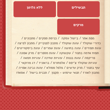
תבשילים
ללא גלוטן
מרקים
מפת אתר
/
ביטול עסקה
/
כניסת ספקים
/
מתכונים
/
כדורי שוקולד
/
עוגת שוקולד
/
מתכון לפנקייק
/
מתכון לפיצה
/
עוגת תפוזים
/
עוגה בחושה
/
עוגת שמרים
/
עוגת ביסקוויטים
/
תפוח אדמה בתנור
/
שקשוקה
/
עוגת מספרים
/
מרק אפונה
/
פריקסה
/
עוגת בננות
/
עוגיות טחינה
/
עוגיות חמאה
/
עוגיות שוקולד צ׳יפס
/
אלפחורס
/
בראוניז
/
דג מרוקאי
/
עוף בתנור
/
מרק עדשים
/
פלפל ממולא
/
עוגת גבינה אפויה
/
מתכון לאורז
/
תנאי שימוש - תקנון
/
תכנית בישול
/
אסאדו