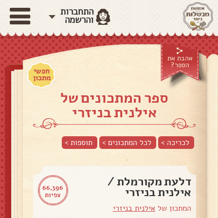
התחברות
והרשמה
אהבת את
הספר?
חפשי
מתכון
ספר המתכונים של
אילנית בניזרי
לכריכה >
לכל המתכונים >
תוספות
>
דלעת מקורמלת /
66,396
אילנית בניזרי
צפיות
המתכון של
אילנית בניזרי