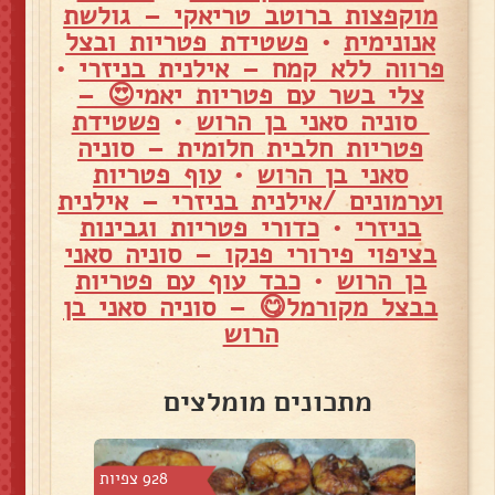
מוקפצות ברוטב טריאקי – גולשת
אנונימית
•
פשטידת פטריות ובצל
פרווה ללא קמח – אילנית בניזרי
•
צלי בשר עם פטריות יאמי😍 –
סוניה סאני בן הרוש
•
פשטידת
פטריות חלבית חלומית – סוניה
סאני בן הרוש
•
עוף פטריות
וערמונים /אילנית בניזרי – אילנית
בניזרי
•
כדורי פטריות וגבינות
בציפוי פירורי פנקו – סוניה סאני
בן הרוש
•
כבד עוף עם פטריות
בבצל מקורמל😋 – סוניה סאני בן
הרוש
מתכונים מומלצים
 צפיות
928 צפיות