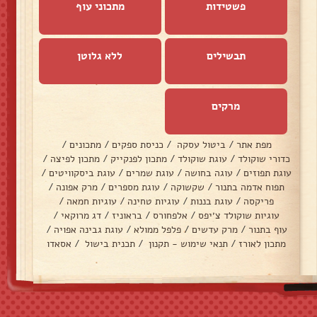
פשטידות
מתכוני עוף
תבשילים
ללא גלוטן
מרקים
מפת אתר
/
ביטול עסקה
/
כניסת ספקים
/
מתכונים
/
כדורי שוקולד
/
עוגת שוקולד
/
מתכון לפנקייק
/
מתכון לפיצה
/
עוגת תפוזים
/
עוגה בחושה
/
עוגת שמרים
/
עוגת ביסקוויטים
/
תפוח אדמה בתנור
/
שקשוקה
/
עוגת מספרים
/
מרק אפונה
/
פריקסה
/
עוגת בננות
/
עוגיות טחינה
/
עוגיות חמאה
/
עוגיות שוקולד צ׳יפס
/
אלפחורס
/
בראוניז
/
דג מרוקאי
/
עוף בתנור
/
מרק עדשים
/
פלפל ממולא
/
עוגת גבינה אפויה
/
מתכון לאורז
/
תנאי שימוש - תקנון
/
תכנית בישול
/
אסאדו