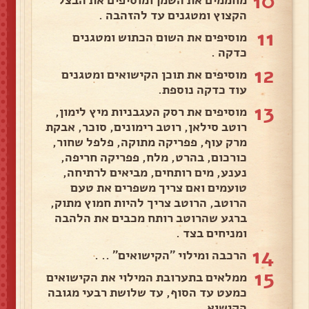
10
מחממים את השמן ומוסיפים את הבצל
הקצוץ ומטגנים עד להזהבה .
11
מוסיפים את השום הכתוש ומטגנים
כדקה .
12
מוסיפים את תוכן הקישואים ומטגנים
עוד כדקה נוספת.
13
מוסיפים את רסק העגבניות מיץ לימון,
רוטב סילאן, רוטב רימונים, סוכר, אבקת
מרק עוף, פפריקה מתוקה, פלפל שחור,
כורכום, בהרט, מלח, פפריקה חריפה,
נענע, מים רותחים, מביאים לרתיחה,
טועמים ואם צריך משפרים את טעם
הרוטב, הרוטב צריך להיות חמוץ מתוק,
ברגע שהרוטב רותח מכבים את הלהבה
ומניחים בצד .
14
הרכבה ומילוי "הקישואים" .. .
15
ממלאים בתערובת המילוי את הקישואים
כמעט עד הסוף, עד שלושת רבעי מגובה
הקישוא .