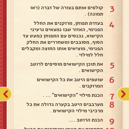
3
קולפים אותם בצורה של זברה (ראו
תמונה) .
4
בעזרת תפוחן, מרוקנים את החלל
הפנימי, האזור שבו נמצאים גרעיני
הקישוא, נכנסים עם התפוחן כמעט עד
הסוף, מסובבים ומשחררים את החלק
הפנימי, מוציאים אותו החוצה ומקבלים
חלל למילוי .
5
את תוכן הקישואים מוסיפים לרוטב
הקישואים .
6
שוטפים היטב את כל הקישואים
המרוקנים .
7
הכנת מילוי "הקישואים" ... .
8
מערבבים היטב בקערה גדולה את כל
מרכיבי מילוי הקישואים .
9
הכנת הרוטב ....