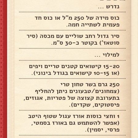
נדרש ...
כוס מידה של 250 מ”ל או כוס חד
פעמית לשתייה חמה.
סיר גדול רחב שוליים עם מכסה (סיר
סוטאז') בקוטר כ-30 ס"מ.
למילוי ...
15-20 קישואים קטנים טריים ויפים
(או 10-15 קישואים בגודל בינוני).
250 גרם בשר טחון טרי
(צמחונים/טבעונים ניתן להחליף
בתערובת קצוצה של פטריות, אגוזים,
פיסטוקים, שקדים).
1 וחצי כוסות אורז עגול שטוף היטב
(אפשר להשתמש גם באורז בסמטי,
פרסי, יסמין).