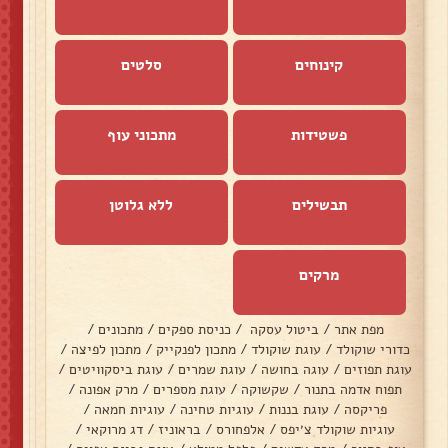
קינוחים
סלטים
פשטידות
מתכוני עוף
תבשילים
ללא גלוטן
מרקים
מפת אתר
/
ביטול עסקה
/
כניסת ספקים
/
מתכונים
/
כדורי שוקולד
/
עוגת שוקולד
/
מתכון לפנקייק
/
מתכון לפיצה
/
עוגת תפוזים
/
עוגה בחושה
/
עוגת שמרים
/
עוגת ביסקוויטים
/
תפוח אדמה בתנור
/
שקשוקה
/
עוגת מספרים
/
מרק אפונה
/
פריקסה
/
עוגת בננות
/
עוגיות טחינה
/
עוגיות חמאה
/
עוגיות שוקולד צ׳יפס
/
אלפחורס
/
בראוניז
/
דג מרוקאי
/