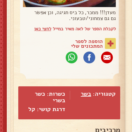
מעדן!!! ממכר, כל ביס חגיגה, וכן אפשר
גם גם צמחוני/טבעוני.
לקבלת הספר של לאה מאיר במייל
לחצי כאן
הוספה לספר
המתכונים שלי
קטגוריה:
בשר
כשרות: כשר
בשרי
דרגת קושי: קל
מרכיבים