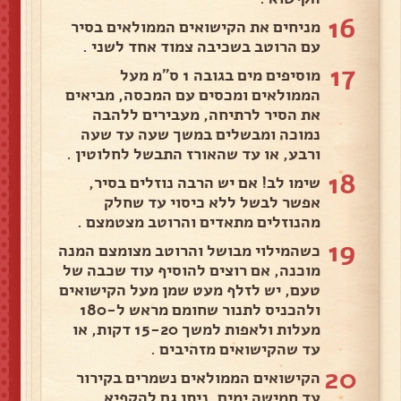
16
מניחים את הקישואים הממולאים בסיר
עם הרוטב בשכיבה צמוד אחד לשני .
17
מוסיפים מים בגובה 1 ס"מ מעל
הממולאים ומכסים עם המכסה, מביאים
את הסיר לרתיחה, מעבירים ללהבה
נמוכה ומבשלים במשך שעה עד שעה
ורבע, או עד שהאורז התבשל לחלוטין .
18
שימו לב! אם יש הרבה נוזלים בסיר,
אפשר לבשל ללא כיסוי עד שחלק
מהנוזלים מתאדים והרוטב מצטמצם .
19
כשהמילוי מבושל והרוטב מצומצם המנה
מוכנה, אם רוצים להוסיף עוד שכבה של
טעם, יש לזלף מעט שמן מעל הקישואים
ולהכניס לתנור שחומם מראש ל-180
מעלות ולאפות למשך 15-20 דקות, או
עד שהקישואים מזהיבים .
20
הקישואים הממולאים נשמרים בקירור
עד חמישה ימים, ניתן גם להקפיא