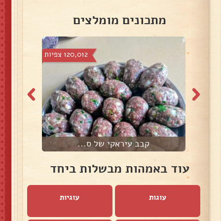
מתכונים מומלצים
צפיות
120,012 צפיות
קבב עיראקי של ס...
עוד באמהות מבשלות ביחד
עוגות
עוגיות