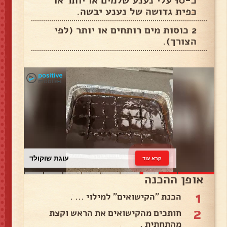
כ-10 עלי נענע שלמים או יותר או
כפית גדושה של נענע יבשה.
2 כוסות מים רותחים או יותר (לפי
הצורך).
עוגת שוקולד
קרא עוד
אופן ההכנה
1
הכנת "הקישואים" למילוי ... .
2
חותכים מהקישואים את הראש וקצת
מהתחתית .