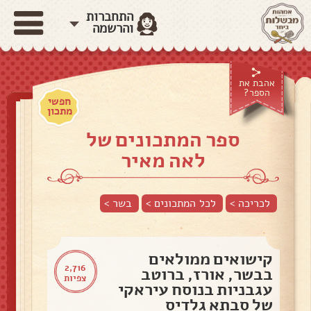
התחברות
והרשמה
אהבת את
הספר?
חפשי
מתכון
ספר המתכונים של
לאה מאיר
לכריכה >
לכל המתכונים >
בשר
>
קישואים ממולאים
2,716
בבשר, אורז, ברוטב
צפיות
עגבניות בנוסח עיראקי
של סבתא גלדיס