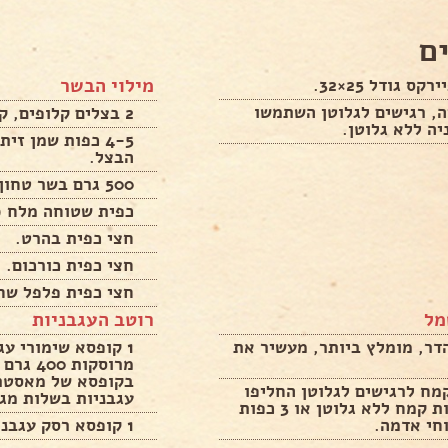
ם
מילוי הבשר
קס גודל 25×32.
ה, רגישים לגלוטן השתמשו
2 בצלים קלופים, קצוצים דק.
יה ללא גלוטן.
4-5 כפות שמן זי
הבצל.
500 גרם בשר טחון.
כפית שטוחה מלח (
חצי כפית בהרט.
חצי כפית כורכום.
חצי כפית פלפל שחו
מל
רוטב העגבניות
דר, מומלץ ביותר, מעשיר את
1 קופסא שימורי עג
מרוסקות
קמח לרגישים לגלוטן החליפו
עגבניות בשלות מגו
עם 3 כפות קמח ללא גלוטן או 3 כפות
חי אדמה.
1 קופסא רסק עגבניות קטנה.