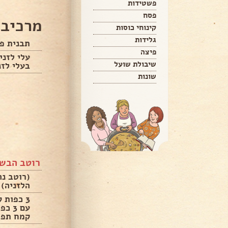
פשטידות
פסח
מרכיבי
קינוחי כוסות
גלידות
תבנית פייר
פיצה
עלי לזני
שיבולת שועל
בעלי לזנ
שונות
רוטב הבש
(רוטב נה
הלזניה)
3 כפות 
קמח תפו