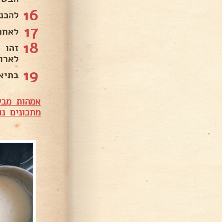
16
להכניס ל
17
לאחר 30 דקות מסירים את נייר הכסף ואופים עוד 
18
זהו 
לארו
19
בתיאב
אמהות מבש
מתכונים נו