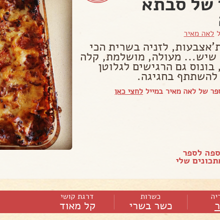
של סבתא
ל
לאה מאיר
'אצבעות, לזניה בשרית הכי
שיש... מעולה, מושלמת, קלה
בונוס גם הרגישים לגלוטן
 להשתתף בחגיגה.
פר של לאה מאיר במייל
לחצי כאן
ספה לספר
כונים שלי
יה
כשרות
דרגת קושי
כשר בשרי
קל מאוד