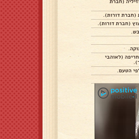
וזיליה (חברת
בש.
 חריפה (לאוהבי
).
פי הטעם.