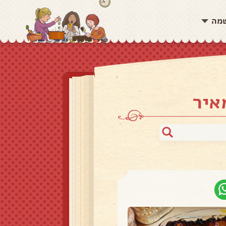
שמה
איר