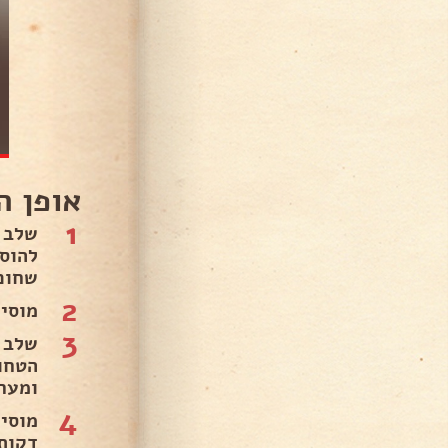
אופן ה
1
שלב 
להוס
שחום
2
מוסיפי
3
שלב 
הטחו
ומער
4
דקות