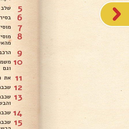
5
שלב 
6
בסיר
7
מוסי
8
מוסי
מהאש
9
הרכב
10
משמנ
וגם ב
11
את רו
12
שכבה
13
שכבה
והבש
14
שכבה
15
שכבה
הבשא