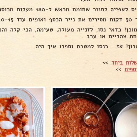
אפייה לתנור שחומם מראש ל-180 מעלות מכוסה בנייר כסף ל-30 דקות.
10-15 דקות נוספות.
מוכן! כדאי נסו, לזנייה מעולה, טעימה, הכי קלה וה
חת צהריים או ערב .
ון! אז... כנסו למטבח וספרו איך היה.
לות ביחד
>>
ספים
>>