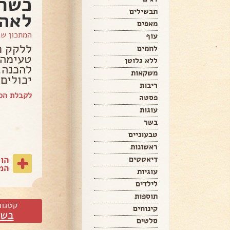
כשר 
תבשילים
לאה
מאפים
המתכון ש
עוף
ללקק ת
לחמים
טעימה 
ללא גלוטן
להכנה, 
משקאות
יכולים
ריבות
לקבלת הס
פסטה
עוגות
בשר
טבעוניים
ראשונות
הו
דיאטטים
המת
עוגיות
לילדים
תוספות
קטגור
קינוחים
בשר
סלטים