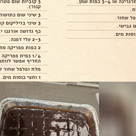
3 קוביות שום פטר
קנור).
ח.
3 שיני שום כתושות (חברת דורות).
פל שחור.
3 שיני בזיליקום קצוץ (חברת דורות).
 גבישי.
כף גדושה אורגנו י
2-3 עלי דפנה.
2 כפות פפריקה מתוקה.
1/4 כפית פפריקה
החריף אפשר לוותר
מלח ופלפל שחור ל
1 וחצי כוסות מים.