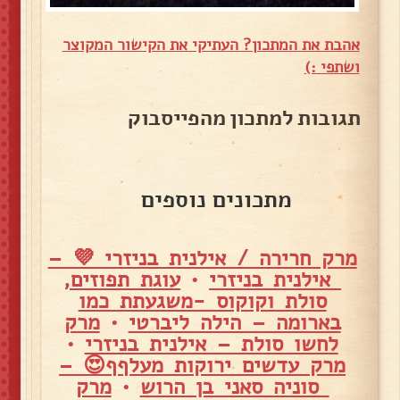
אהבת את המתכון? העתיקי את הקישור המקוצר
ושתפי :)
תגובות למתכון מהפייסבוק
מתכונים נוספים
מרק חרירה / אילנית בניזרי 💜 –
אילנית בניזרי
•
עוגת תפוזים,
סולת וקוקוס -משגעתת כמו
בארומה – הילה ליברטי
•
מרק
לחשו סולת – אילנית בניזרי
•
מרק עדשים ירוקות מעלףף😍 –
סוניה סאני בן הרוש
•
מרק