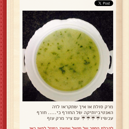
מרק סולת או איך שתקראו לזה
האנטיביותיקה של החורף כי..... חורף
עכשיו☔️☔️☔️☔️ עם ציר מרק עוף
לקבלת הספר של מישל שושני במייל
לחצי כאן