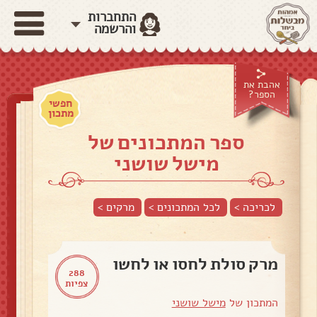
התחברות
והרשמה
אהבת את
הספר?
חפשי
מתכון
ספר המתכונים של
מישל שושני
לכריכה >
לכל המתכונים >
מרקים
>
מרק סולת לחסו או לחשו
288
צפיות
המתכון של
מישל שושני