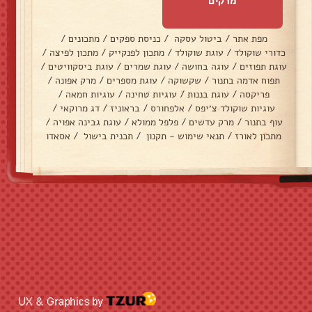
מרקים
מפת אתר
/
ביטול עסקה
/
כניסת ספקים
/
מתכונים
/
כדורי שוקולד
/
עוגת שוקולד
/
מתכון לפנקייק
/
מתכון לפיצה
/
עוגת תפוזים
/
עוגה בחושה
/
עוגת שמרים
/
עוגת ביסקוויטים
/
תפוח אדמה בתנור
/
שקשוקה
/
עוגת מספרים
/
מרק אפונה
/
פריקסה
/
עוגת בננות
/
עוגיות טחינה
/
עוגיות חמאה
/
עוגיות שוקולד צ׳יפס
/
אלפחורס
/
בראוניז
/
דג מרוקאי
/
עוף בתנור
/
מרק עדשים
/
פלפל ממולא
/
עוגת גבינה אפויה
/
מתכון לאורז
/
תנאי שימוש - תקנון
/
תכנית בישול
/
אסאדו