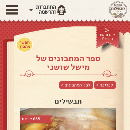
התחברות
והרשמה
אהבת את
הספר?
חפשי
מתכון
ספר המתכונים של
מישל שושני
לכריכה >
לכל המתכונים >
תבשילים
688 צפיות