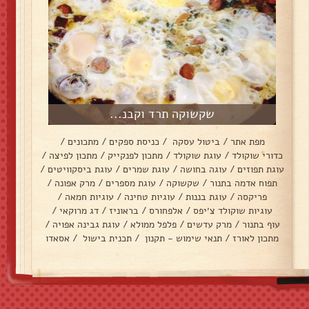
שקשוקה תרד וקבנ...
מפת אתר
/
ביטול עסקה
/
כניסת ספקים
/
מתכונים
/
כדורי שוקולד
/
עוגת שוקולד
/
מתכון לפנקייק
/
מתכון לפיצה
/
עוגת תפוזים
/
עוגה בחושה
/
עוגת שמרים
/
עוגת ביסקוויטים
/
תפוח אדמה בתנור
/
שקשוקה
/
עוגת מספרים
/
מרק אפונה
/
פריקסה
/
עוגת בננות
/
עוגיות טחינה
/
עוגיות חמאה
/
עוגיות שוקולד צ׳יפס
/
אלפחורס
/
בראוניז
/
דג מרוקאי
/
עוף בתנור
/
מרק עדשים
/
פלפל ממולא
/
עוגת גבינה אפויה
/
מתכון לאורז
/
תנאי שימוש - תקנון
/
תכנית בישול
/
אסאדו