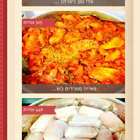
עלי גפן (יפרח) ...
525 צפיות
פאייה ספרדית כש...
446 צפיות